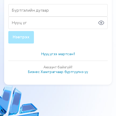
Бүртгэлийн дугаар
Нууц үг
Нэвтрэх
Нууц үгээ мартсан?
Аккаунт байхгүй?
Бизнес Хамтрагчаар бүртгүүлнэ үү