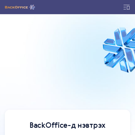
BackOffice-д нэвтрэх