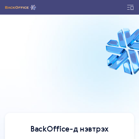
BackOffice-д нэвтрэх