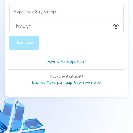
Бүртгэлийн дугаар
Нууц үг
Нэвтрэх
Нууц үгээ мартсан?
Аккаунт байхгүй?
Бизнес Хамтрагчаар бүртгүүлнэ үү