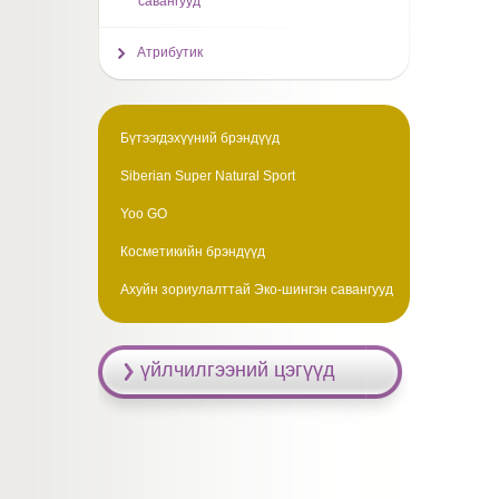
савангууд
Атрибутик
Бүтээгдэхүүний брэндүүд
Siberian Super Natural Sport
Yoo GO
Косметикийн брэндүүд
Ахуйн зориулалттай Эко-шингэн савангууд
үйлчилгээний цэгүүд