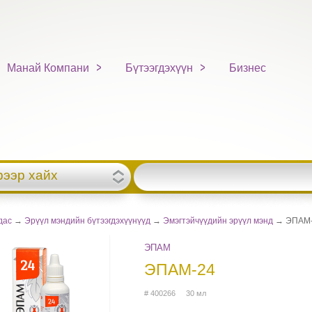
Манай Компани
Бүтээгдэхүүн
Бизнес
рээр хайх
дас
→
Эрүүл мэндийн бүтээгдэхүүнүүд
→
Эмэгтэйчүүдийн эрүүл мэнд
→ ЭПАМ-
ЭПАМ
ЭПАМ-24
# 400266 30 мл