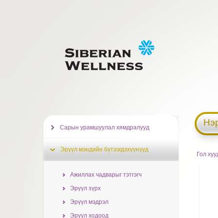
Нэ
Сарын урамшуулал хямдралууд
Эрүүл мэндийн бүтээгдэхүүнүүд
Гол хуу
Ажиллах чадварыг тэтгэгч
Эрүүл зүрх
Эрүүл мэдрэл
Эрүүл ходоод