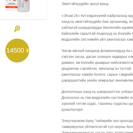
Эмэгтэйчүүдийн эрүүл мэнд
«Эпам 24» бүтээгдэхүүний найрлаганд орд
ханд нь эмэгтэйчүүдийн бие организмд, 
зайлшгүй шаардлагддаг биологийн идэвхит
байгалийн гаралтай бодисууд нь бэлгийн 
мэдрэлийн системийн үйл ажиллагааг хэв
14500
₮
Чихэр өвсний ханданд флавоноидууд ба гл
сэргээн засах, дасан зохицох чадварыг н
дэмжих, эм бэлгийн дааврын нийлэгжилтэн
урьдчилан сэргийлэх, эмчлэхэд ач тустай.
ажиллагааг хэвийн болгох, сарын тэмдгий
цэвэршилтийн үеийн хямралыг хөнгөвчлө
Долоогонын ханд нь цэвэршилтээс улбаал
Долоогоно нь төв мэдрэлийн системийн х
зүрхний титэм судас, тархины судасны цу
дээшлүүлдэг.
Элеутерококк буюу “сибирийн хүн орхоодо
тамиржуулах үйлчилгээтэй тул оюуны боло
Элеутерозидууд нь цусан дахь холестери