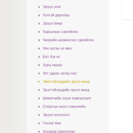
Эрүүл элэг
Хүчтэй дархлаа
Эрүүл бөөр
Харшлаас сэргийлэх
Чихрийн шижингээс сэргийлэх
Уян хатан үе мөч
Бат бэх яс
Хурц хараа
Урт удаан залуу нас
Эмэгтэйчүүдийн эрүүл мэнд
Эрэгтэйчүүдийн эрүүл мэнд
Шимэгчийн эсрэг хамгаалалт
Спортын хоол тэжээлийн
Эрүүл хооллолт
Гоолиг бие
Хүүхдэд зориулсан