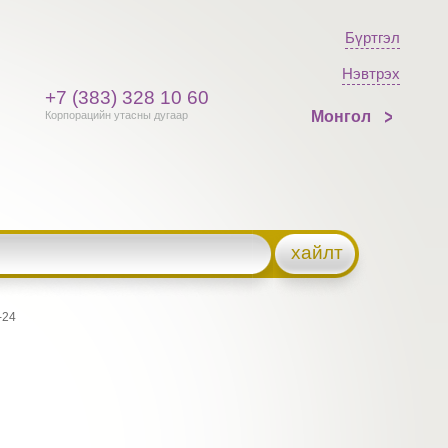
Бүртгэл
Нэвтрэх
+7 (383) 328 10 60
Монгол
Корпорацийн утасны дугаар
хайлт
24