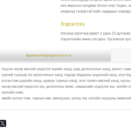
нян вирусын халдвар болон хорт бодис, ор
хямралд тэсвэртэй байх чадварыг нэмэгдү
Хэрэглээ
Насанд хүрэгчид өдөрт 2 удаа 10 дуслаар 
Хэрэглэхийн өмнө сэгсэрнэ. Үргэлжлэх хуг
Идэвхитэй бүрэлдэхүүн хэсэг
Нүцгэн чихэр өвсний үндэслэг ишийн ханд, шар долоогонын ханд, өргөст сама
үүрний сүүнцэр ба прополисын ханд, падгар бадааны үндэсний ханд, эгэл бүр
алтантовч цэцгийн ханд, шувуун тарнын ханд, эгэл төлөгч өвсний ханд, хусн
чихэр өвсний үндэслэг иш, долоогоны жимс, самархайн үндэслэг иш, зөгийн 
халгайн навч,
эмийн алтан товч, тарнын өвс, мөнхцэцэг, хусны чаг, нохойн хошууны жимсни