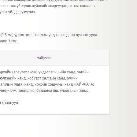
чны таагүй хүчин зүйлсийг эсэргүүцэх, сэтгэл санааны
үлэх үйлдэл үзүүлнэ.
(0,5 мл) үдээс өмнө хоолны үед хэлэн доор дусааж ууна.
ацаа 1 сар.
Найрлага
рхайн (элеутерококк) үндэслэг ишийн ханд, зөгийн
Гөлгөр
элгэнийн ханд, хос гэрт халгайн ханд, эмийн
бүрэлгэ
ы агилын (чага) ханд, нохойн хошууны ханд.НАЙРЛАГА:
хошуун
үүрний сүү, прополис, бадааны иш, улааганын жимс,
Туслах 
й ханднууд.