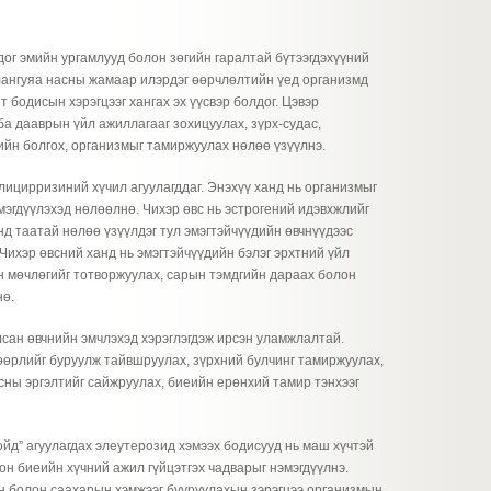
ог эмийн ургамлууд болон зөгийн гаралтай бүтээгдэхүүний
ялангуяа насны жамаар илэрдэг өөрчлөлтийн үед организмд
 бодисын хэрэгцээг хангах эх үүсвэр болдог. Цэвэр
ба дааврын үйл ажиллагааг зохицуулах, зүрх-судас,
ийн болгох, организмыг тамиржуулах нөлөө үзүүлнэ.
ицирризиний хүчил агуулагддаг. Энэхүү ханд нь организмыг
эмэгдүүлэхэд нөлөөлнө. Чихэр өвс нь эстрогений идэвхжлийг
д таатай нөлөө үзүүлдэг тул эмэгтэйчүүдийн өвчнүүдээс
 Чихэр өвсний ханд нь эмэгтэйчүүдийн бэлэг эрхтний үйл
н мөчлөгийг тотворжуулах, сарын тэмдгийн дараах болон
нө.
сан өвчнийн эмчлэхэд хэрэглэгдэж ирсэн уламжлалтай.
өөрлийг буруулж тайвшруулах, зүрхний булчинг тамиржуулах,
сны эргэлтийг сайжруулах, биеийн ерөнхий тамир тэнхээг
йд” агуулагдах элеутерозид хэмээх бодисууд нь маш хүчтэй
н биеийн хүчний ажил гүйцэтгэх чадварыг нэмэгдүүлнэ.
н болон саахарын хэмжээг бууруулахын зэрэгцээ организмын