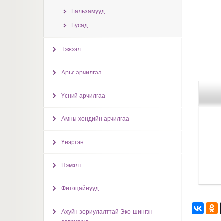
Бальзамууд
Бусад
Тэжээл
Арьс арчилгаа
Үсний арчилгаа
Амны хөндийн арчилгаа
Үнэртэн
Нэмэлт
Фитоцайнууд
Ахуйн зориулалттай Эко-шингэн