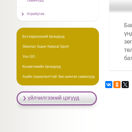
савангууд
Атрибутик
Ба
үн
Бүтээгдэхүүний брэндүүд
зө
Siberian Super Natural Sport
тө
Yoo GO
ба
Косметикийн брэндүүд
Ахуйн зориулалттай Эко-шингэн савангууд
үйлчилгээний цэгүүд