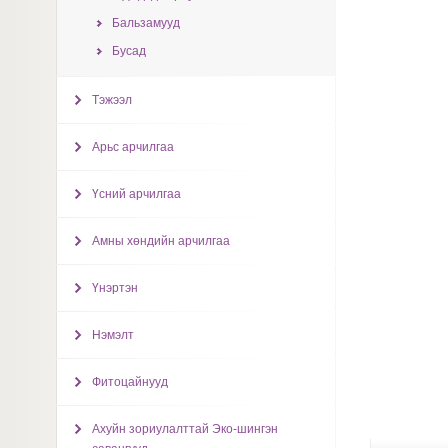
Бальзамууд
Бусад
Тэжээл
Арьс арчилгаа
Үсний арчилгаа
Амны хөндийн арчилгаа
Үнэртэн
Нэмэлт
Фитоцайнууд
Ахуйн зориулалттай Эко-шингэн