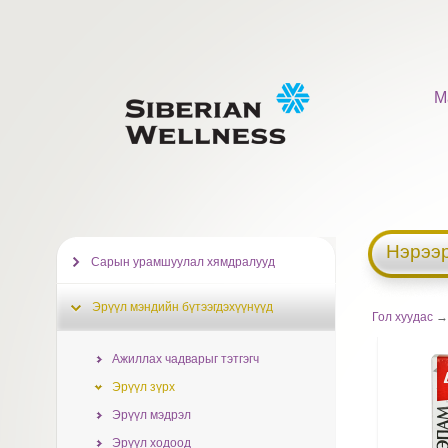
М
Нэрээр
Сарын урамшуулал хямдралууд
Эрүүл мэндийн бүтээгдэхүүнүүд
Гол хуудас
Ажиллах чадварыг тэтгэгч
Эрүүл зүрх
Эрүүл мэдрэл
Эрүүл ходоод