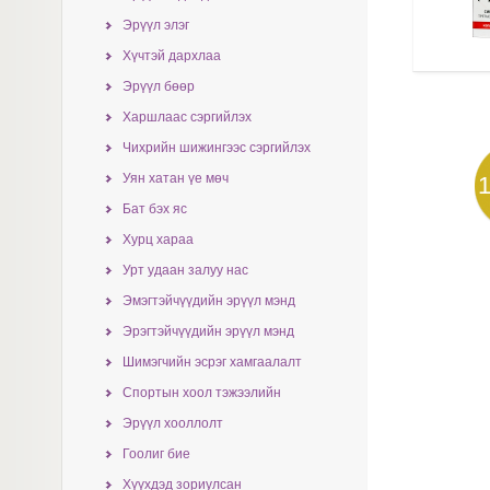
Эрүүл элэг
Хүчтэй дархлаа
Эрүүл бөөр
Харшлаас сэргийлэх
Чихрийн шижингээс сэргийлэх
Уян хатан үе мөч
Бат бэх яс
Хурц хараа
Урт удаан залуу нас
Эмэгтэйчүүдийн эрүүл мэнд
Эрэгтэйчүүдийн эрүүл мэнд
Шимэгчийн эсрэг хамгаалалт
Спортын хоол тэжээлийн
Эрүүл хооллолт
Гоолиг бие
Хүүхдэд зориулсан