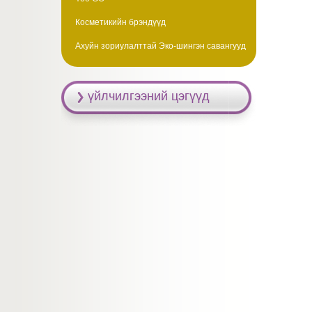
Косметикийн брэндүүд
Ахуйн зориулалттай Эко-шингэн савангууд
үйлчилгээний цэгүүд