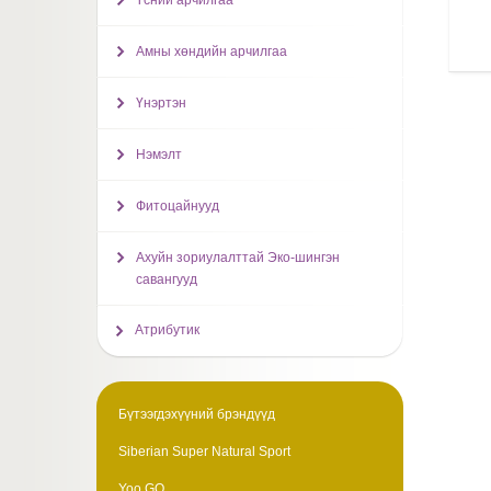
Үсний арчилгаа
Амны хөндийн арчилгаа
Үнэртэн
Нэмэлт
Фитоцайнууд
Ахуйн зориулалттай Эко-шингэн
савангууд
Атрибутик
Бүтээгдэхүүний брэндүүд
Siberian Super Natural Sport
Yoo GO