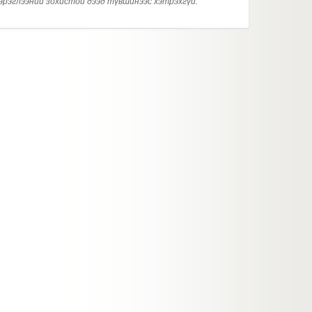
хэрэглээний зохистой дээд түвшинээс хэтрэхгүй.