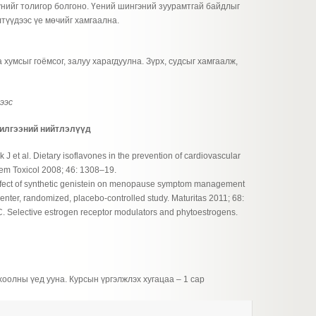
үнийг толигор болгоно. Үений шингэний зуурамтгай байдлыг
лтүүдээс үе мөчийг хамгаална.
 хумсыг гоёмсог, залуу харагдуулна. Зүрх, судсыг хамгаалж,
ээс
илгээний нийтлэлүүд
 et al. Dietary isoflavones in the prevention of cardiovascular
em Toxicol 2008; 46: 1308–19.
e effect of synthetic genistein on menopause symptom management
nter, randomized, placebo-controlled study. Maturitas 2011; 68:
C. Selective estrogen receptor modulators and phytoestrogens.
хоолны үед ууна. Курсын үргэлжлэх хугацаа – 1 сар