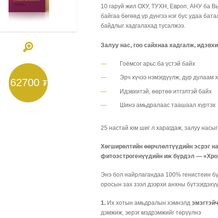
10 гаруй жил ОХУ, ТУХН, Европ, АНУ ба В
байгаа бөгөөд үр дүнгээ нэг бус удаа бата
байдлыг хадгалахад тусалжээ.
Залуу нас, гоо сайхнаа хадгалж, идэвх
Гоёмсог арьс ба үстэй байх
Эрч хүчээ нэмэгдүүлж, дур дулаам 
62700
₮
Идэвхитэй, өөртөө итгэлтэй байх
Шинэ амьдралаас таашаал хүртэх
25 настай юм шиг л харагдаж, залуу насы
Хөгширөлтийн өөрчлөлтүүдийн эсрэг на
фитоэстрогенүүдийн иж бүрдэл — «Хро
Энэ бол найрлагандаа 100% генистеин бу
оросын зах зээл дээрхи анхны бүтээгдэхү
1.
Их хотын амьдралын хэмнэлд
эмэгтэй
дэмжиж, эерэг мэдрэмжийг төрүүлнэ