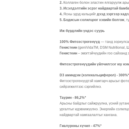
2.
Коллаген болон эластин ялгаруулж арь
3. Исэлдэлтийн эсрэг найдвартай бамб
4.
Ясны эдэд кальцийг
дээд зэргээр хадг
5. Бодисын солилцоог хэвийн болгож
, 
Иж бүрдлийн үндэс суурь
100% Фитоэстрогенүүд
— танд зориулсан
Генистеин
(geniVidaTM, DSM Nutritional,
Генистеин
– эмэгтэйчүүдийн гоо сайханд 
Фитоэстрогенүүдийн үйлчилгээг юу нэ
D3 аминдэм (холекальциферол) - 300%
Фитоэстрогенүүдтэй хамтарч арьсыг фото
сийрэгжилтээс сэргийлнэ.
Таурин - 86,2%*
Арьсны байдлыг сайжруулна, үсний уутанц
ургалтыг идэвхижүүлнэ. Энергийн солилц
найдвартай хамгаалалтыг хангана.
Гиалуроны хүчил - 47%*