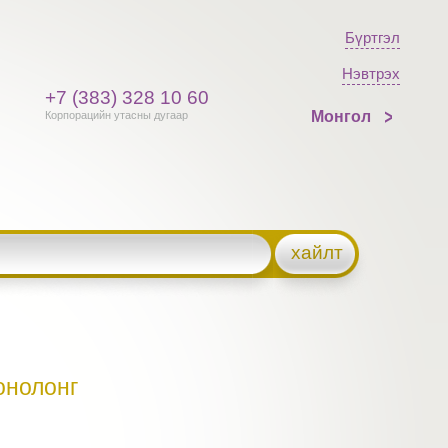
Бүртгэл
Нэвтрэх
+7 (383) 328 10 60
Монгол
Корпорацийн утасны дугаар
хайлт
онолонг