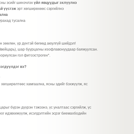
сны эсийг шинэчлэх
үйл явцуудыг эхлүүлнэ
ай үүсгэж
эрт хөгширөхөөс сэргийлнэ
ална
турахад тусална
 зөөлөн, үр дүнтэй бөгөөд аюулгүй шийдэл!
 Швейцарь), шар буурцагны изофлавонуудаар баяжуулсан.
зориулсан гол фитоэстроген*.
мэгдүүлдэг вэ?
*
 хөгширөлтөөс хамгаална, ясны эдийг бэхжүүлж, яс
арыг бүрэн дүүрэн тэжээнэ, үс уналтаас сэргийлж, үс
оог идэвхижүүлж, исэлдэлтийн эсрэг биемахбодийн