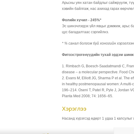
Арьсны уян хатан байдлыг сайжруулж, тү
хэвийн байлгаж, нас ахихад гарах өөрчлө
Фолийн хүчил - 245%*
Эс шинэчлэгдэх үйл явцыг дэмжиж, арьс ба
цус багадалтаас сэргийлнэ.
* % санал болгож буй хоногийн хэрэглээн
Фитоэстрогенүүдийн тухай эрдэм шинж
1. Rimbach G, Boesch-Saadatmandi C, Frank J
disease – a molecular perspective. Food Ch
2. Evans M, Elliott JG, Sharma P et al. Th
in healthy postmenopausal women: A multi-ce
196–214. Oseni T, Patel R, Pyle J, Jordan V
Planta Med 2008; 74: 1656–65.
Хэрэглээ
Насанд хүрэгсэд өдөрт 1 удаа 1 капсулыг 