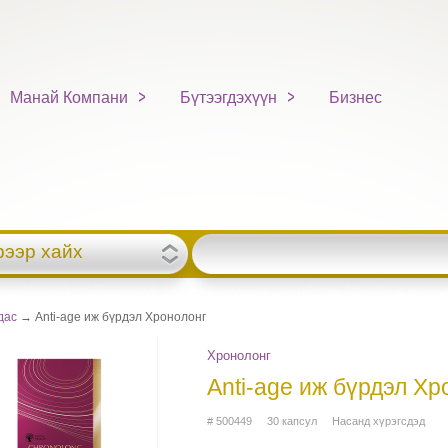
Манай Компани
Бүтээгдэхүүн
Бизнес
рээр хайх
дас
→ Аnti-age иж бүрдэл Хронолонг
Хронолонг
Аnti-age иж бүрдэл Хр
# 500449 30 капсул Насанд хүрэгсдэд