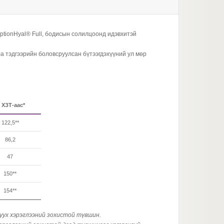
ptionHyal® Full, бодисын солилцоонд идэвхитэй
 ба тэдгээрийн боловсруулсан бүтээгдэхүүний ул мөр
 ХЗТ-аас*
122,5**
86,2
47
150**
154**
гуух хэрэглээний зохистой түвшин.