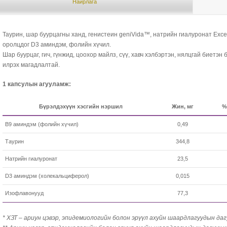
Найрлага
Таурин, шар буурцагны ханд, генистеин geniVida™, натрийн гиалуронат Exce
оролцдог D3 аминдэм, фолийн хүчил.
Шар буурцаг, гич, гүнжид, цоохор майлз, сүү, хавч хэлбэртэн, нялцгай биетэн
илрэх магадлалтай.
1 капсулын агууламж:
Бүрэлдэхүүн хэсгийн нэршил
Жин, мг
%
В9 аминдэм (фолийн хүчил)
0,49
Таурин
344,8
Натрийн гиалуронат
23,5
D3 аминдэм (холекальциферол)
0,015
Изофлавонууд
77,3
* ХЗТ – ариун цэвэр, эпидемиологийн болон эрүүл ахуйн шаардлагуудын да