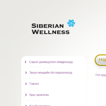
Нэ
Сарын урамшуулал хямдралууд
Эрүүл мэндийн бүтээгдэхүүнүүд
Гол хуу
Тэжээл
Арьс арчилгаа