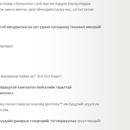
ьетнамд «Хронолонг» anti-age иж бүрдэл борлуулагдаж
лж, мянга мянган эмэгтэйчүүдийн залуу нас, сэтгэл татам
итэй амьдралаасаа урт удаан хугацаанд таашаал аваарай!
харагдах
г мэдэрмээр байна уу? Энэ бол бодит!
йдвартай хамгаалах байгалийн гаралтай
нолонг»
юу патентлагдсан онцгойд geniVida™ иж бүрдлийг агуулсан
үн юм.
чүүдийн дааврын тэнцвэрийг тогтворжуулан
эрүүл мэндийг