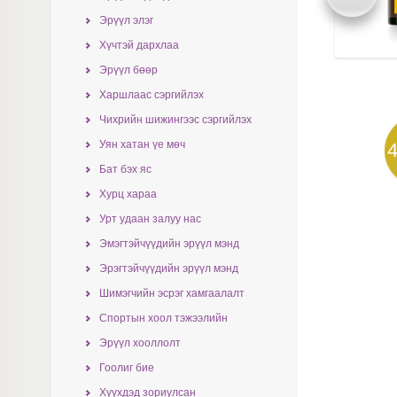
Эрүүл элэг
Хүчтэй дархлаа
Эрүүл бөөр
Харшлаас сэргийлэх
Чихрийн шижингээс сэргийлэх
Уян хатан үе мөч
Бат бэх яс
Хурц хараа
Урт удаан залуу нас
Эмэгтэйчүүдийн эрүүл мэнд
Эрэгтэйчүүдийн эрүүл мэнд
Шимэгчийн эсрэг хамгаалалт
Спортын хоол тэжээлийн
Эрүүл хооллолт
Гоолиг бие
Хүүхдэд зориулсан