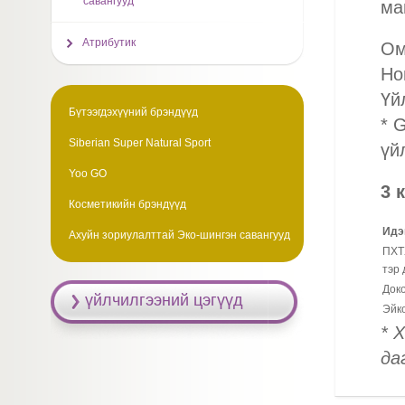
савангууд
ма
Атрибутик
Ом
Но
Үй
Бүтээгдэхүүний брэндүүд
* 
Siberian Super Natural Sport
үй
Yoo GO
3 
Косметикийн брэндүүд
Идэ
Ахуйн зориулалттай Эко-шингэн савангууд
ПХТХ
тэр 
Док
үйлчилгээний цэгүүд
Эйк
* 
да