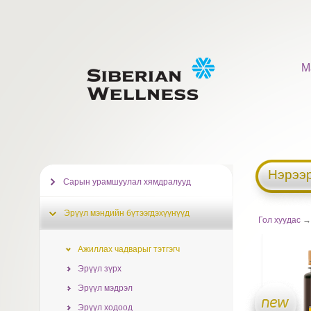
М
Нэрээр
Сарын урамшуулал хямдралууд
Эрүүл мэндийн бүтээгдэхүүнүүд
Гол хуудас
Ажиллах чадварыг тэтгэгч
Эрүүл зүрх
Эрүүл мэдрэл
Эрүүл ходоод