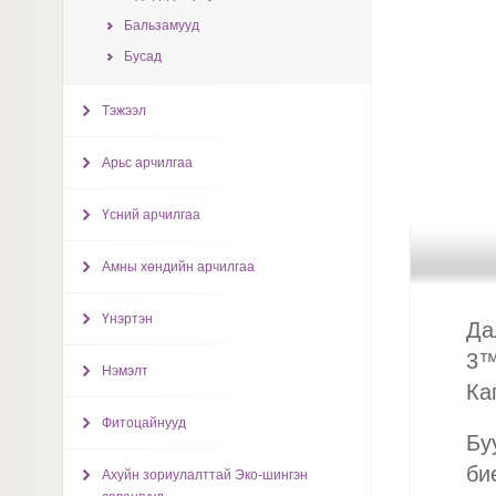
Бальзамууд
Бусад
Тэжээл
Арьс арчилгаа
Үсний арчилгаа
Амны хөндийн арчилгаа
Үнэртэн
Да
3™
Нэмэлт
Ка
Фитоцайнууд
Бу
би
Ахуйн зориулалттай Эко-шингэн