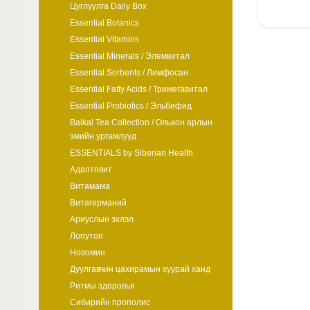
Цуглуулга Daily Box
Essential Botanics
Essential Vitamins
Essential Minerals / Элемвитал
Essential Sorbents / Лимфосан
Essential Fatty Acids / Тримегавитал
Essential Probiotics / Эльбифид
Baikal Tea Collection / Ольхон арлын
эмийн ургамлууд
ESSENTIALS by Siberian Health
Адаптовит
Витамама
Витагерманий
Ариуслын эхлэл
Лопутоп
Новомин
Дуулгавчин цахирамын хуурай ханд
Ритмы здоровья
Сибирийн прополис