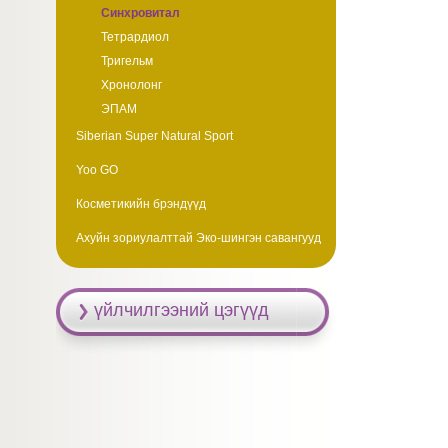
Синхровитал
Тетрардиол
Тригельм
Хронолонг
ЭПАМ
Siberian Super Natural Sport
Yoo GO
Косметикийн брэндүүд
Ахуйн зориулалттай Эко-шингэн савангууд
үйлчилгээний цэгүүд