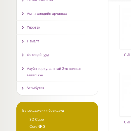
Үсний арчилгаа
Амны хөндийн арчилгаа
Үнэртэн
Нэмэлт
СИН
Фитоцайнууд
Ахуйн зориулалттай Эко-шингэн
савангууд
Атрибутик
Бүтээгдэхүүний брэндүүд
3D Cube
СИН
CoreNRG