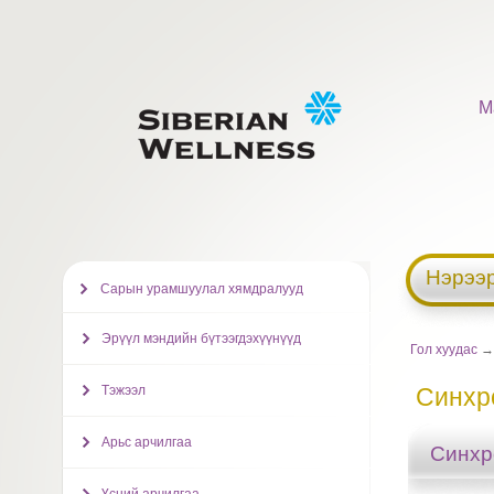
М
Нэрээр
Сарын урамшуулал хямдралууд
Эрүүл мэндийн бүтээгдэхүүнүүд
Гол хуудас
Тэжээл
Синхр
Арьс арчилгаа
Синхр