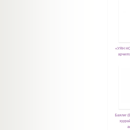
«УЯН НО
арчилг
Баялиг (
хуура
а