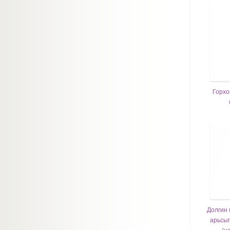
Горхо
Долгин 
арьсыг