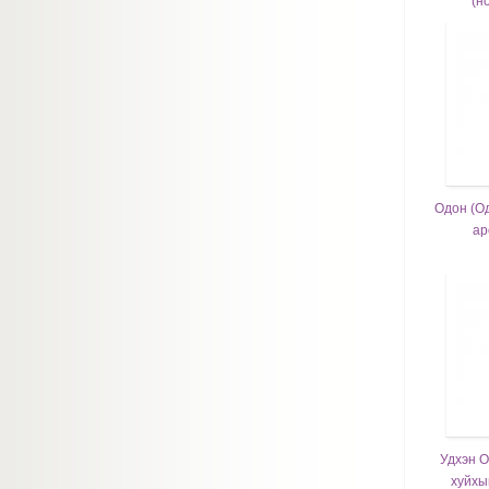
(н
Одон (Од
ар
Удхэн О
хуйхыг