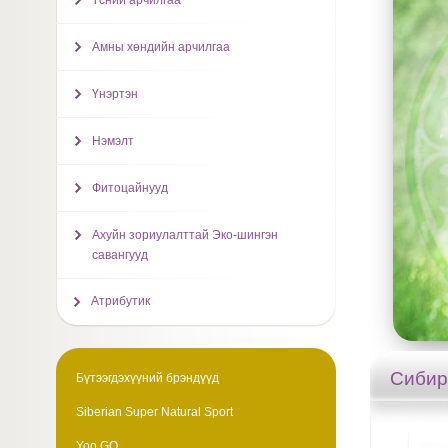
Үсний арчилгаа
Амны хөндийн арчилгаа
Үнэртэн
Нэмэлт
Фитоцайнууд
Ахуйн зориулалттай Эко-шингэн
савангууд
Атрибутик
Сибир
Бүтээгдэхүүний брэндүүд
Siberian Super Natural Sport
Yoo GO