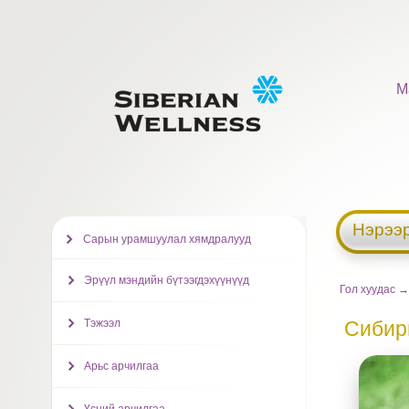
М
Нэрээр
Сарын урамшуулал хямдралууд
Эрүүл мэндийн бүтээгдэхүүнүүд
Гол хуудас
Тэжээл
Сибир
Арьс арчилгаа