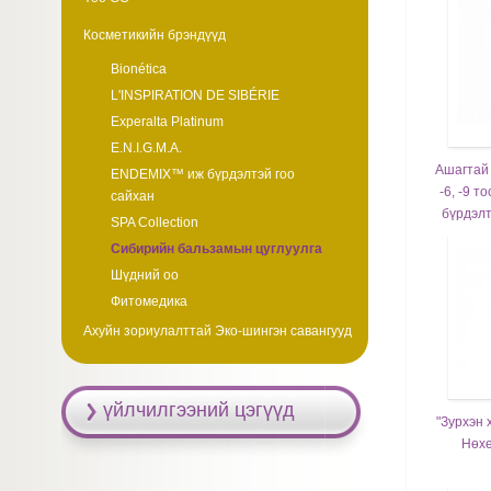
Косметикийн брэндүүд
Bionética
L'INSPIRATION DE SIBÉRIE
Experalta Platinum
E.N.I.G.M.A.
Ашагтай 
ENDEMIX™ иж бүрдэлтэй гоо
-6, -9 т
сайхан
бүрдэлт
SPA Collection
Сибирийн бальзамын цуглуулга
Шүдний оо
Фитомедика
Ахуйн зориулалттай Эко-шингэн савангууд
үйлчилгээний цэгүүд
"Зурхэн 
Нөхө