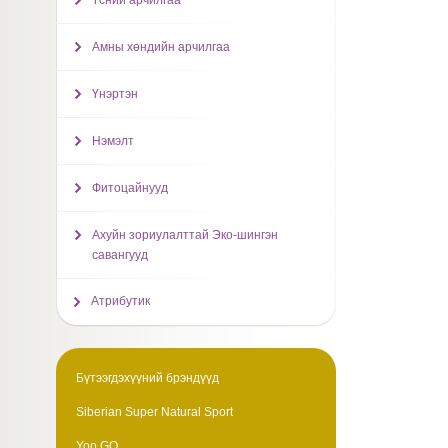
Үсний арчилгаа
Амны хөндийн арчилгаа
Үнэртэн
Нэмэлт
Фитоцайнууд
Ахуйн зориулалттай Эко-шингэн
савангууд
Атрибутик
Бүтээгдэхүүний брэндүүд
Siberian Super Natural Sport
Yoo GO