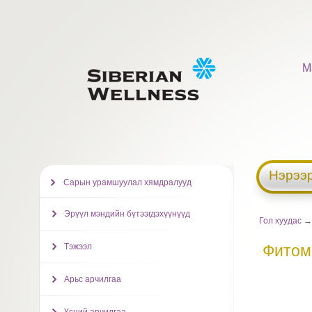
М
Нэрээр
Сарын урамшуулал хямдралууд
Эрүүл мэндийн бүтээгдэхүүнүүд
Гол хуудас
Тэжээл
Фитом
Арьс арчилгаа