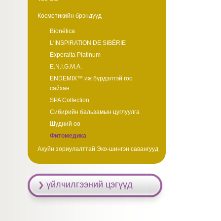
Косметикийн брэндүүд
Bionética
L'INSPIRATION DE SIBÉRIE
Experalta Platinum
E.N.I.G.M.A.
ENDEMIX™ иж бүрдэлтэй гоо
сайхан
SPA Collection
Сибирийн бальзамын цуглуулга
Шүдний оо
Фитомедика
Ахуйн зориулалттай Эко-шингэн савангууд
үйлчилгээний цэгүүд