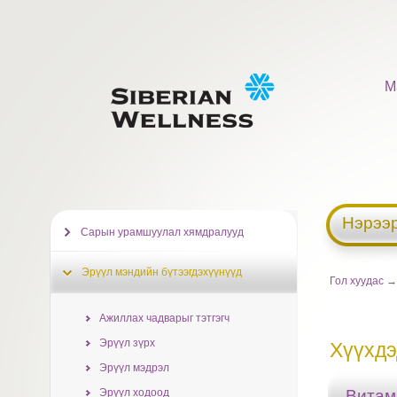
М
Нэрээр
Сарын урамшуулал хямдралууд
Эрүүл мэндийн бүтээгдэхүүнүүд
Гол хуудас
Ажиллах чадварыг тэтгэгч
Эрүүл зүрх
Хүүхдэ
Эрүүл мэдрэл
Эрүүл ходоод
Вита