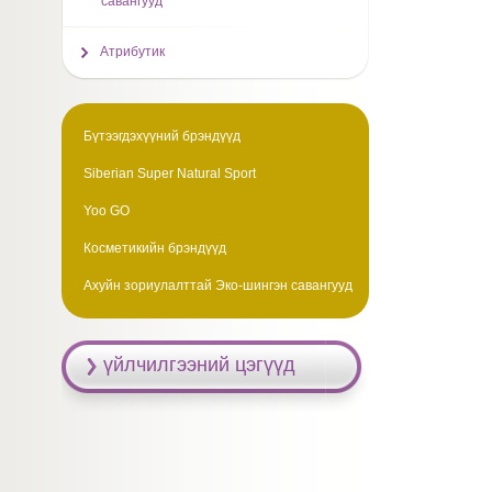
савангууд
Атрибутик
Бүтээгдэхүүний брэндүүд
Siberian Super Natural Sport
Yoo GO
Косметикийн брэндүүд
Ахуйн зориулалттай Эко-шингэн савангууд
үйлчилгээний цэгүүд