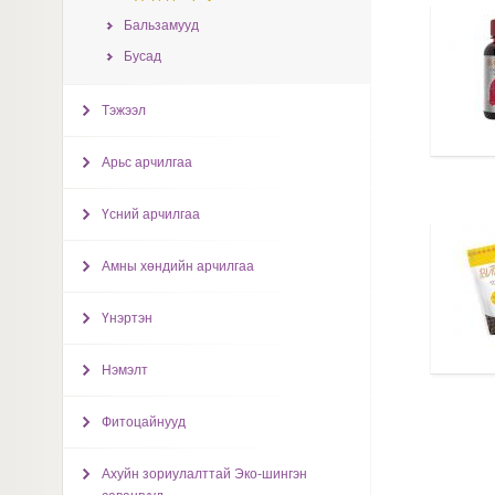
Бальзамууд
Бусад
Тэжээл
Арьс арчилгаа
Үсний арчилгаа
Амны хөндийн арчилгаа
Үнэртэн
Нэмэлт
Фитоцайнууд
Ахуйн зориулалттай Эко-шингэн