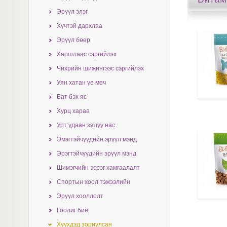
Эрүүл элэг
Хүчтэй дархлаа
Эрүүл бөөр
Харшлаас сэргийлэх
Чихрийн шижингээс сэргийлэх
Уян хатан үе мөч
Бат бэх яс
Хурц хараа
Урт удаан залуу нас
Эмэгтэйчүүдийн эрүүл мэнд
Эрэгтэйчүүдийн эрүүл мэнд
Шимэгчийн эсрэг хамгаалалт
Спортын хоол тэжээлийн
Эрүүл хооллолт
Гоолиг бие
Хүүхдэд зориулсан