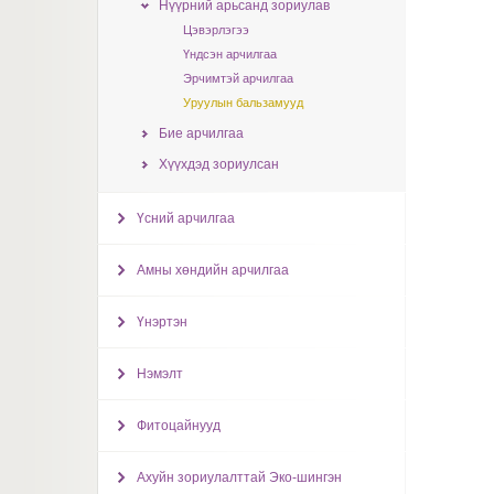
Нүүрний арьсанд зориулав
Цэвэрлэгээ
Үндсэн арчилгаа
Эрчимтэй арчилгаа
Уруулын бальзамууд
Бие арчилгаа
Хүүхдэд зориулсан
Үсний арчилгаа
Амны хөндийн арчилгаа
Үнэртэн
Нэмэлт
Фитоцайнууд
Ахуйн зориулалттай Эко-шингэн