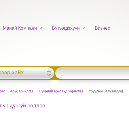
Манай Компани
Бүтээгдэхүүн
Бизнес
рээр хайх
дас
→
Арьс арчилгаа
→
Нүүрний арьсанд зориулав
→ Уруулын бальзамууд
 үр дүнгүй боллоо