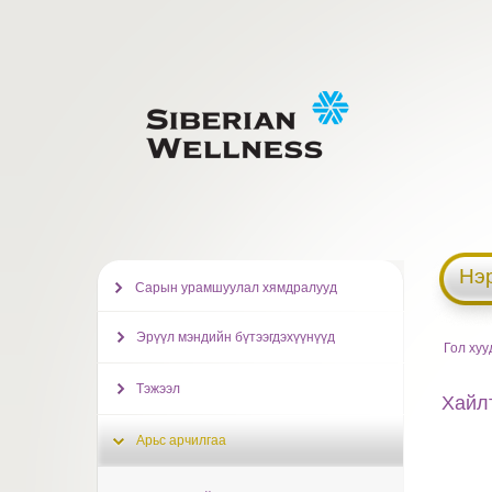
Нэ
Сарын урамшуулал хямдралууд
Эрүүл мэндийн бүтээгдэхүүнүүд
Гол хуу
Тэжээл
Хайлт
Арьс арчилгаа