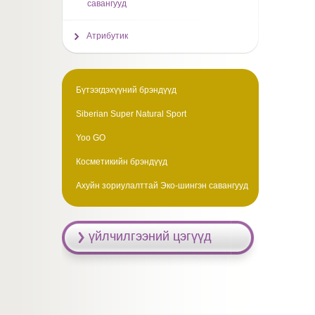
савангууд
Атрибутик
Бүтээгдэхүүний брэндүүд
Siberian Super Natural Sport
Yoo GO
Косметикийн брэндүүд
Ахуйн зориулалттай Эко-шингэн савангууд
үйлчилгээний цэгүүд