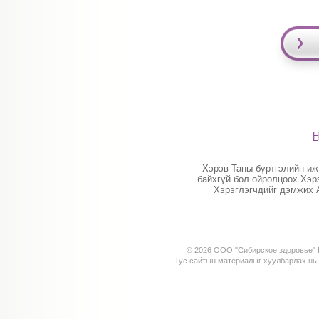
Н
Хэрэв Таны бүртгэлийн иж
байхгүй бол ойролцоох Хэр
Хэрэглэгчдийг дэмжих 
© 2026 ООО "Сибирское здоровье" К
Тус сайтын материалыг хуулбарлах н