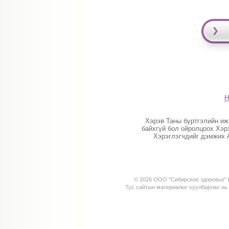
Н
Хэрэв Таны бүртгэлийн иж
байхгүй бол ойролцоох Хэр
Хэрэглэгчдийг дэмжих 
© 2026 ООО "Сибирское здоровье" К
Тус сайтын материалыг хуулбарлах н