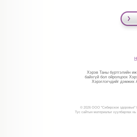
Н
Хэрэв Таны бүртгэлийн иж
байхгүй бол ойролцоох Хэр
Хэрэглэгчдийг дэмжих 
© 2026 ООО "Сибирское здоровье" К
Тус сайтын материалыг хуулбарлах н