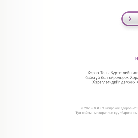
Н
Хэрэв Таны бүртгэлийн иж
байхгүй бол ойролцоох Хэр
Хэрэглэгчдийг дэмжих 
© 2026 ООО "Сибирское здоровье" К
Тус сайтын материалыг хуулбарлах н