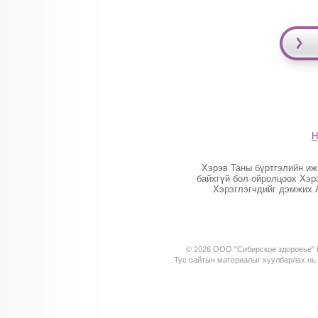
Н
Хэрэв Таны бүртгэлийн иж
байхгүй бол ойролцоох Хэр
Хэрэглэгчдийг дэмжих 
© 2026 ООО "Сибирское здоровье" К
Тус сайтын материалыг хуулбарлах н