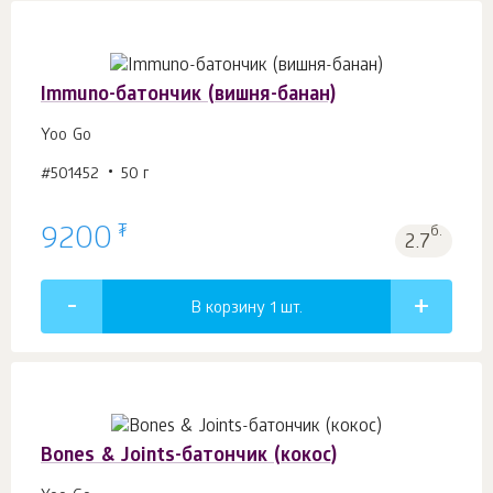
Immuno-батончик (вишня-банан)
Yoo Gо
#501452
50 г
₮
9200
б.
2.7
В корзину 1
шт.
Bones & Joints-батончик (кокос)