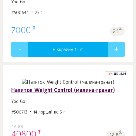
Yoo Gо
#500644
25 г
₮
7000
б.
2.1
В корзину 1
шт.
-
15
%
ДО 31.08
Напиток Weight Control (малина-гранат)
Yoo Go
#500713
14 порций по 5 г
48000
₮
40800
б.
12.8