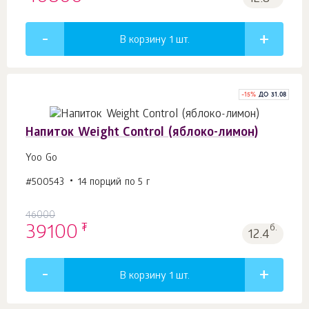
В корзину 1
шт.
-
15
%
ДО 31.08
Напиток Weight Control (яблоко-лимон)
Yoo Go
#500543
14 порций по 5 г
46000
₮
39100
б.
12.4
В корзину 1
шт.