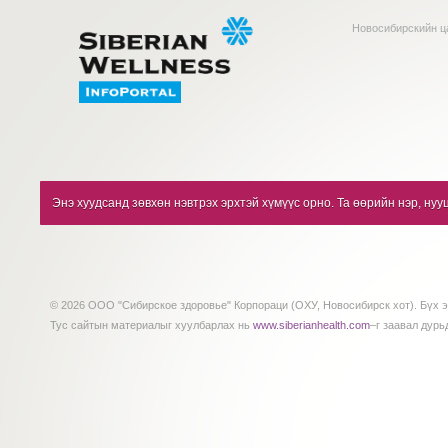
Новосибирскийн ц
Энэ хуудсанд зөвхөн нэвтрэх эрхтэй хүмүүс орно. Та өөрийн нэр, нуу
© 2026 ООО "Сибирское здоровье" Корпораци (ОХУ, Новосибирск хот). Бүх э
Тус сайтын материалыг хуулбарлах нь
www.siberianhealth.com
–г заавал дурь