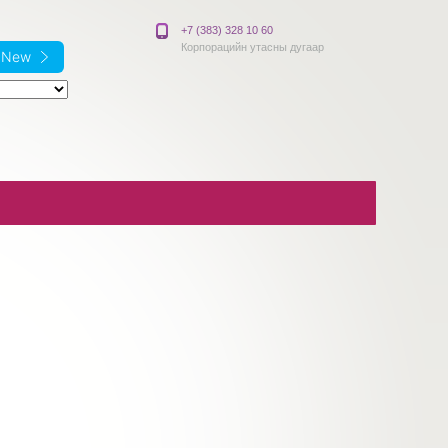
+7 (383) 328 10 60
Корпорацийн утасны дугаар
e New