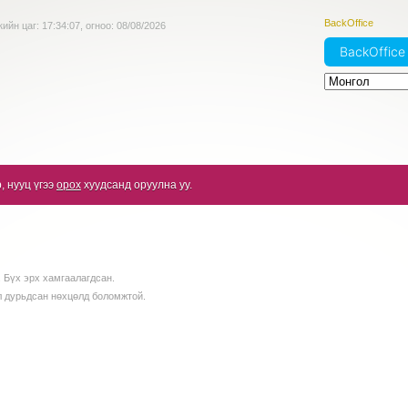
BackOffice
ийн цаг:
17:34:07
, огноо:
08/08/2026
BackOffic
, нууц үгээ
орох
хуудсанд оруулна уу.
 Бүх эрх хамгаалагдсан.
л дурьдсан нөхцөлд боломжтой.