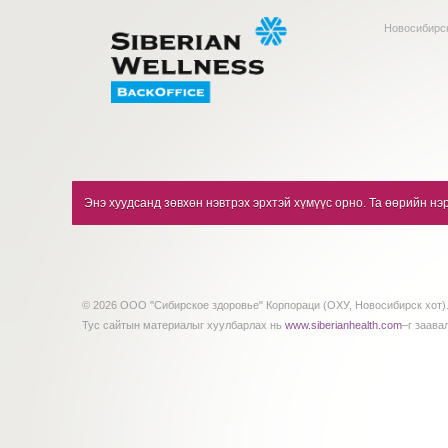
Новосибирск
Энэ хуудсанд зөвхөн нэвтрэх эрхтэй хүмүүс орно. Та өөрийн нэр
© 2026 ООО "Сибирское здоровье" Корпораци (ОХУ, Новосибирск хот).
Тус сайтын материалыг хуулбарлах нь
www.siberianhealth.com
–г заава