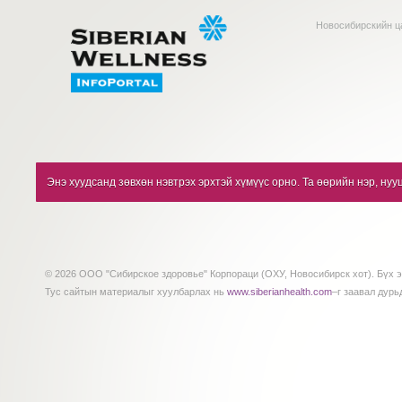
Новосибирскийн ц
Энэ хуудсанд зөвхөн нэвтрэх эрхтэй хүмүүс орно. Та өөрийн нэр, нуу
© 2026 ООО "Сибирское здоровье" Корпораци (ОХУ, Новосибирск хот). Бүх э
Тус сайтын материалыг хуулбарлах нь
www.siberianhealth.com
–г заавал дурь