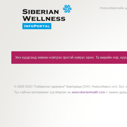
Новосибирскийн ц
Энэ хуудсанд зөвхөн нэвтрэх эрхтэй хүмүүс орно. Та өөрийн нэр, нуу
© 2026 ООО "Сибирское здоровье" Корпораци (ОХУ, Новосибирск хот). Бүх э
Тус сайтын материалыг хуулбарлах нь
www.siberianhealth.com
–г заавал дурь