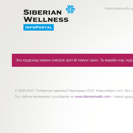
Новосибирскийн ц
Энэ хуудсанд зөвхөн нэвтрэх эрхтэй хүмүүс орно. Та өөрийн нэр, нуу
© 2026 ООО "Сибирское здоровье" Корпораци (ОХУ, Новосибирск хот). Бүх э
Тус сайтын материалыг хуулбарлах нь
www.siberianhealth.com
–г заавал дурь