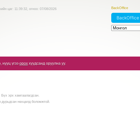
BackOffice
ийн цаг:
11:39:32
, огноо:
07/08/2026
BackOffic
, нууц үгээ
орох
хуудсанд оруулна уу.
 Бүх эрх хамгаалагдсан.
л дурьдсан нөхцөлд боломжтой.