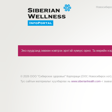
Новосибирск
Энэ хуудсанд зөвхөн нэвтрэх эрхтэй хүмүүс орно. Та өөрийн нэр
© 2026 ООО "Сибирское здоровье" Корпораци (ОХУ, Новосибирск хот).
Тус сайтын материалыг хуулбарлах нь
www.siberianhealth.com
–г заава