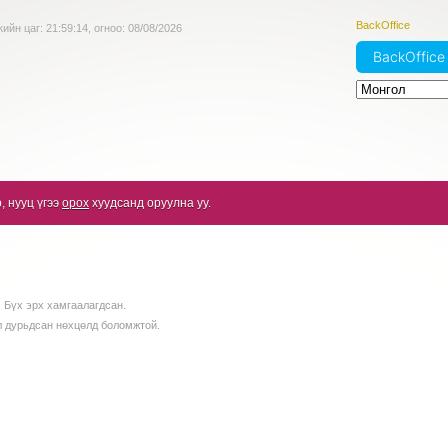
BackOffice
ийн цаг:
21:59:14
, огноо:
08/08/2026
BackOffic
, нууц үгээ
орох
хуудсанд оруулна уу.
 Бүх эрх хамгаалагдсан.
л дурьдсан нөхцөлд боломжтой.