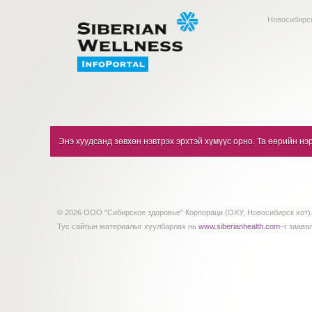
Новосибирск
Энэ хуудсанд зөвхөн нэвтрэх эрхтэй хүмүүс орно. Та өөрийн нэр
© 2026 ООО "Сибирское здоровье" Корпораци (ОХУ, Новосибирск хот).
Тус сайтын материалыг хуулбарлах нь
www.siberianhealth.com
–г заава