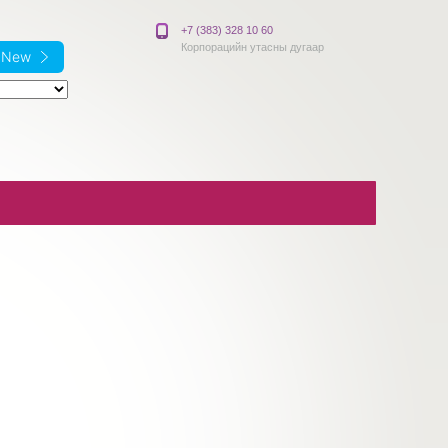
+7 (383) 328 10 60
Корпорацийн утасны дугаар
e New