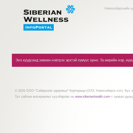
Новосибирскийн ц
Энэ хуудсанд зөвхөн нэвтрэх эрхтэй хүмүүс орно. Та өөрийн нэр, нуу
© 2026 ООО "Сибирское здоровье" Корпораци (ОХУ, Новосибирск хот). Бүх э
Тус сайтын материалыг хуулбарлах нь
www.siberianhealth.com
–г заавал дурь