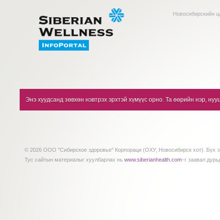
Новосибирскийн ц
Энэ хуудсанд зөвхөн нэвтрэх эрхтэй хүмүүс орно. Та өөрийн нэр, нуу
© 2026 ООО "Сибирское здоровье" Корпораци (ОХУ, Новосибирск хот). Бүх э
Тус сайтын материалыг хуулбарлах нь
www.siberianhealth.com
–г заавал дурь