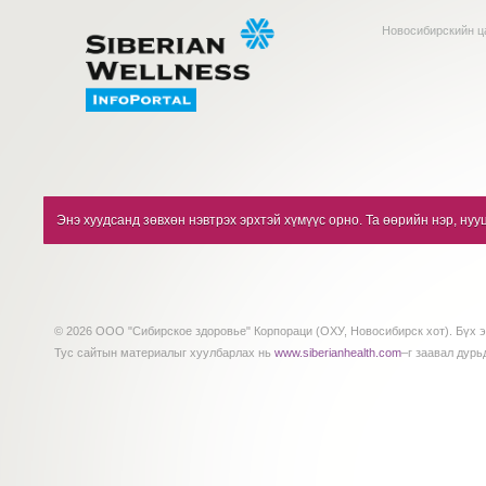
Новосибирскийн ц
Энэ хуудсанд зөвхөн нэвтрэх эрхтэй хүмүүс орно. Та өөрийн нэр, нуу
© 2026 ООО "Сибирское здоровье" Корпораци (ОХУ, Новосибирск хот). Бүх э
Тус сайтын материалыг хуулбарлах нь
www.siberianhealth.com
–г заавал дурь