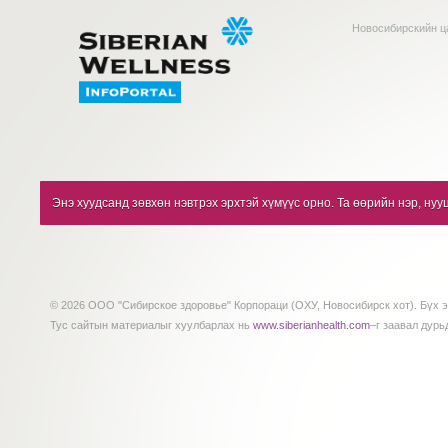
Новосибирскийн ц
Энэ хуудсанд зөвхөн нэвтрэх эрхтэй хүмүүс орно. Та өөрийн нэр, нуу
© 2026 ООО "Сибирское здоровье" Корпораци (ОХУ, Новосибирск хот). Бүх э
Тус сайтын материалыг хуулбарлах нь
www.siberianhealth.com
–г заавал дурь