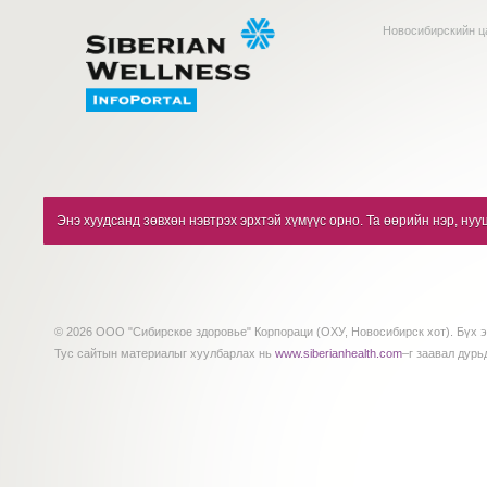
Новосибирскийн ц
Энэ хуудсанд зөвхөн нэвтрэх эрхтэй хүмүүс орно. Та өөрийн нэр, нуу
© 2026 ООО "Сибирское здоровье" Корпораци (ОХУ, Новосибирск хот). Бүх э
Тус сайтын материалыг хуулбарлах нь
www.siberianhealth.com
–г заавал дурь