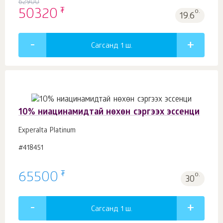
62900
₮
50320
о.
19.6
Сагсанд 1
ш.
10% ниацинамидтай нөхөн сэргээх эссенци
Experalta Platinum
#418451
₮
65500
о.
30
Сагсанд 1
ш.