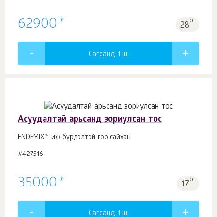
₮
62900
о.
28
Сагсанд 1
ш.
Асуудалтай арьсанд зориулсан тос
ENDEMIX™ иж бүрдэлтэй гоо сайхан
#427516
₮
35000
о.
17
Сагсанд 1
ш.