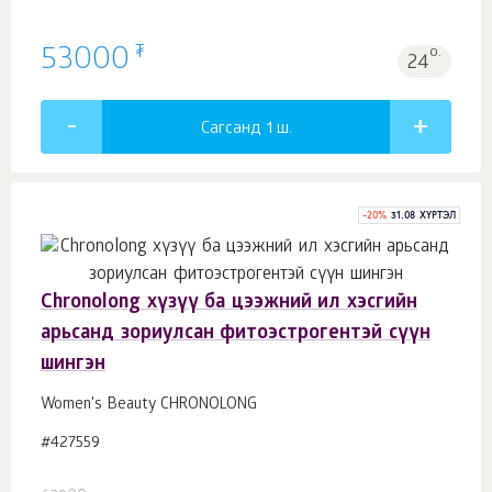
₮
53000
о.
24
Сагсанд 1
ш.
-
20
%
31.08 ХҮРТЭЛ
Chronolong хүзүү ба цээжний ил хэсгийн
арьсанд зориулсан фитоэстрогентэй сүүн
шингэн
Women's Beauty CHRONOLONG
#427559