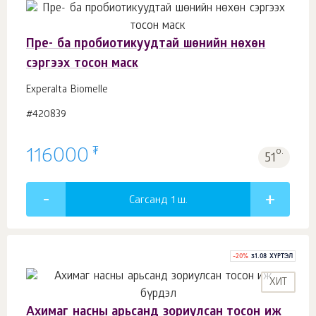
Пре- ба пробиотикуудтай шөнийн нөхөн
сэргээх тосон маск
Experalta Biomelle
#420839
₮
116000
о.
51
Сагсанд 1
ш.
-
20
%
31.08 ХҮРТЭЛ
ХИТ
Ахимаг насны арьсанд зориулсан тосон иж