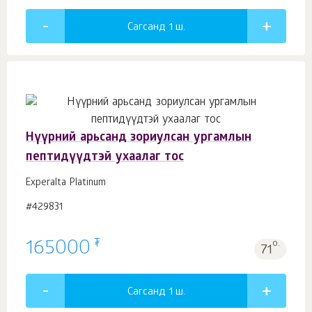
Сагсанд 1
ш.
Нүүрний арьсанд зориулсан ургамлын
пептидүүдтэй ухаалаг тос
Experalta Platinum
#429831
₮
165000
о.
71
Сагсанд 1
ш.