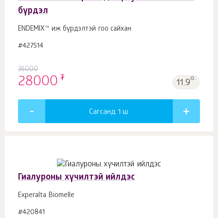
бүрдэл
ENDEMIX™ иж бүрдэлтэй гоо сайхан
#427514
35000
₮
28000
о.
11.9
Сагсанд 1
ш.
Гиалуроны хүчилтэй ийлдэс
Experalta Biomelle
#420841