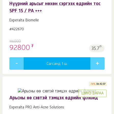
Нүүрний арьсыг нөхөн сэргээх өдрийн тос
SPF 15 / PA +++
Experalta Biomelle
#422670
116000
₮
92800
о.
35.7
Сагсанд 1
ш.
-
15
%
03:42:06
ШИНЭ БАРАА
Арьсны өө сэвтэй тэмцэх өдрийн флюид
Experalta PRO Anti-Acne Solutions