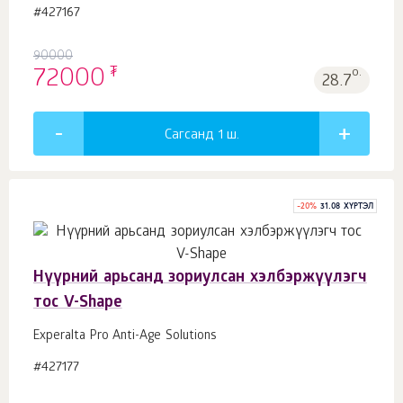
#427167
90000
₮
72000
о.
28.7
Сагсанд 1
ш.
-
20
%
31.08 ХҮРТЭЛ
Нүүрний арьсанд зориулсан хэлбэржүүлэгч
тос V-Shape
Experalta Pro Anti-Age Solutions
#427177