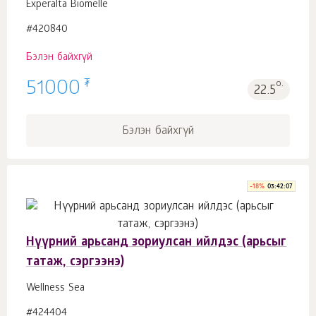
Experalta Biomelle
#420840
Бэлэн байхгүй
₮
51000
о.
22.5
Бэлэн байхгүй
-
18
%
03:42:06
Нүүрний арьсанд зориулсан ийлдэс (арьсыг
татаж, сэргээнэ)
Wellness Sea
#424404