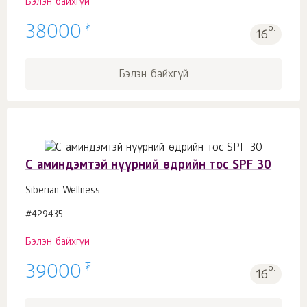
Бэлэн байхгүй
₮
38000
о.
16
Бэлэн байхгүй
С аминдэмтэй нүүрний өдрийн тос SPF 30
Siberian Wellness
#429435
Бэлэн байхгүй
₮
39000
о.
16