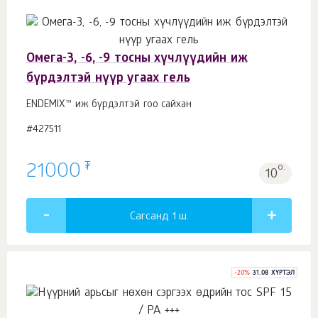
Омега-3, -6, -9 тосны хүчлүүдийн иж
бүрдэлтэй нүүр угаах гель
ENDEMIX™ иж бүрдэлтэй гоо сайхан
#427511
₮
21000
о.
10
Сагсанд 1
ш.
-
20
%
31.08 ХҮРТЭЛ