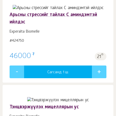
Арьсны стрессийг тайлах С аминдэмтэй
ийлдэс
Experalta Biomelle
#424750
₮
46000
о.
21
Сагсанд 1
ш.
Тэнцвэржүүлэх мицеллярын ус