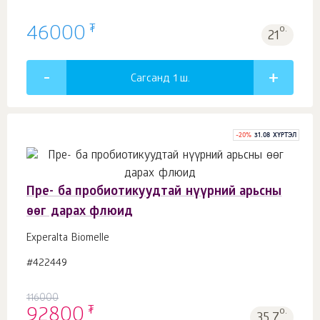
₮
46000
о.
21
Сагсанд 1
ш.
-
20
%
31.08 ХҮРТЭЛ
Пре- ба пробиотикуудтай нүүрний арьсны
өөг дарах флюид
Experalta Biomelle
#422449
116000
₮
92800
о.
35.7