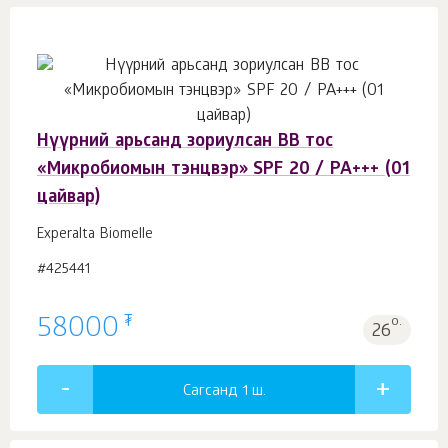
Нүүрний арьсанд зориулсан BB тос
«Микробиомын тэнцвэр» SPF 20 / PA+++ (01
цайвар)
Experalta Biomelle
#425441
₮
58000
о.
26
Сагсанд 1
ш.