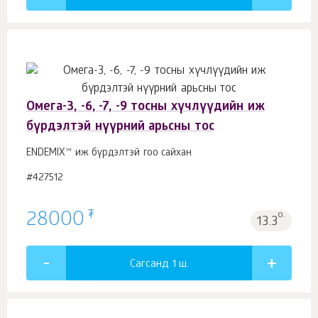
Омега-3, -6, -7, -9 тосны хүчлүүдийн иж
бүрдэлтэй нүүрний арьсны тос
ENDEMIX™ иж бүрдэлтэй гоо сайхан
#427512
₮
28000
о.
13.3
Сагсанд 1
ш.