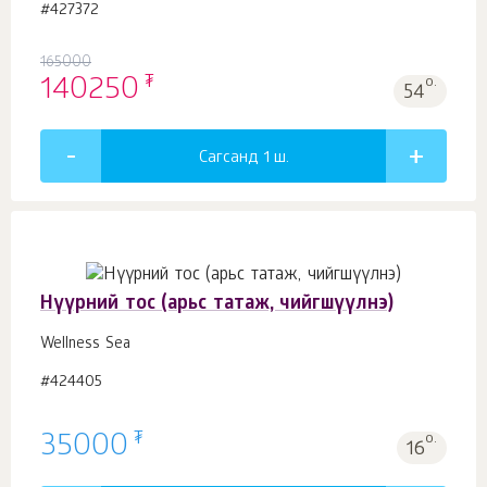
#427372
165000
₮
140250
о.
54
Сагсанд 1
ш.
Нүүрний тос (арьс татаж, чийгшүүлнэ)
Wellness Sea
#424405
₮
35000
о.
16