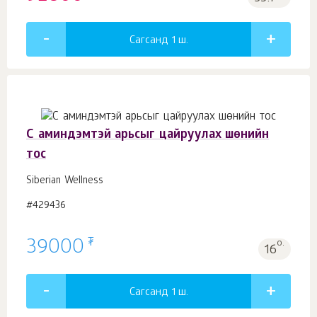
Сагсанд 1
ш.
С аминдэмтэй арьсыг цайруулах шөнийн
тос
Siberian Wellness
#429436
₮
39000
о.
16
Сагсанд 1
ш.