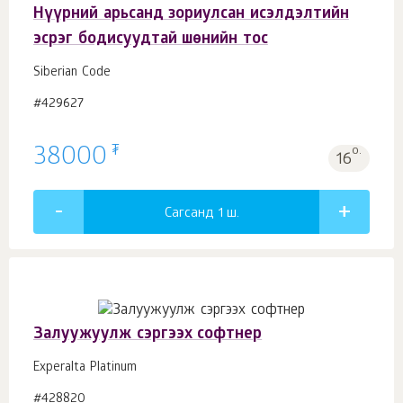
Нүүрний арьсанд зориулсан исэлдэлтийн
эсрэг бодисуудтай шөнийн тос
Siberian Code
#429627
₮
38000
о.
16
Сагсанд 1
ш.
Залуужуулж сэргээх софтнер
Experalta Platinum
#428820