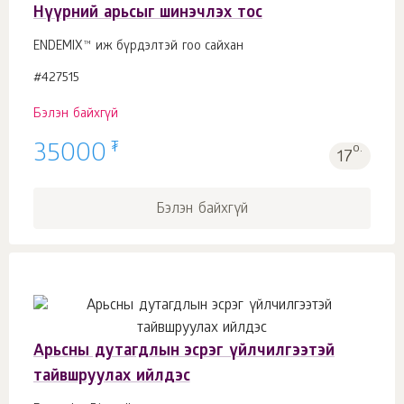
Нүүрний арьсыг шинэчлэх тос
ENDEMIX™ иж бүрдэлтэй гоо сайхан
#427515
Бэлэн байхгүй
₮
35000
о.
17
Бэлэн байхгүй
Арьсны дутагдлын эсрэг үйлчилгээтэй
тайвшруулах ийлдэс