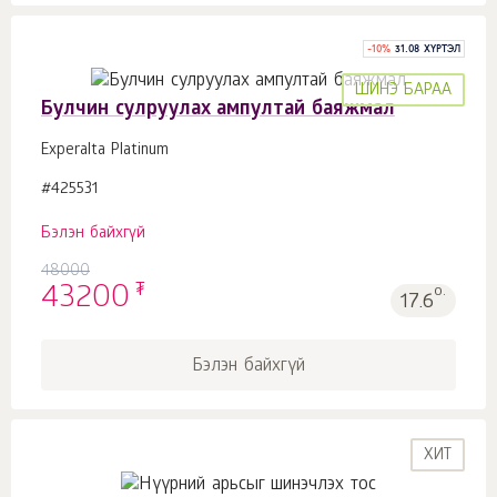
-
10
%
31.08 ХҮРТЭЛ
ШИНЭ БАРАА
Булчин сулруулах ампултай баяжмал
Experalta Platinum
#425531
Бэлэн байхгүй
48000
₮
43200
о.
17.6
Бэлэн байхгүй
ХИТ