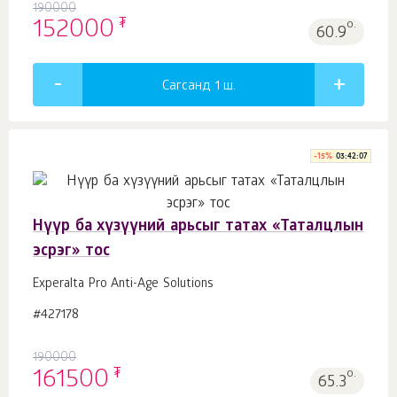
190000
₮
152000
о.
60.9
Сагсанд 1
ш.
-
15
%
03:42:06
Нүүр ба хүзүүний арьсыг татах «Таталцлын
эсрэг» тос
Experalta Pro Anti-Age Solutions
#427178
190000
₮
161500
о.
65.3