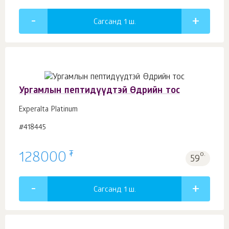
Сагсанд 1
ш.
Ургамлын пептидүүдтэй Өдрийн тос
Experalta Platinum
#418445
₮
128000
о.
59
Сагсанд 1
ш.