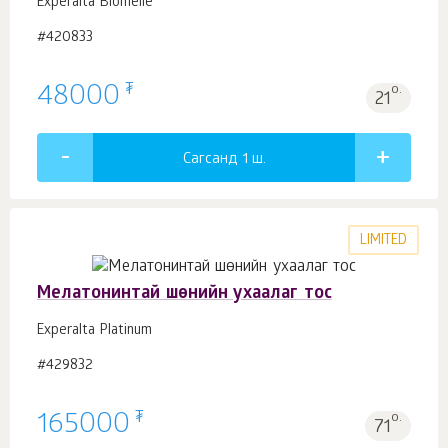
Experalta Biomelle
#420833
₮
48000
о.
21
Сагсанд 1
ш.
LIMITED
Мелатонинтай шөнийн ухаалаг тос
Experalta Platinum
#429832
₮
165000
о.
71