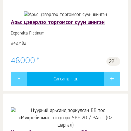
Арьс цэвэрлэх торгомсог сүүн шингэн
Experalta Platinum
#427182
₮
48000
о.
22
Сагсанд 1
ш.