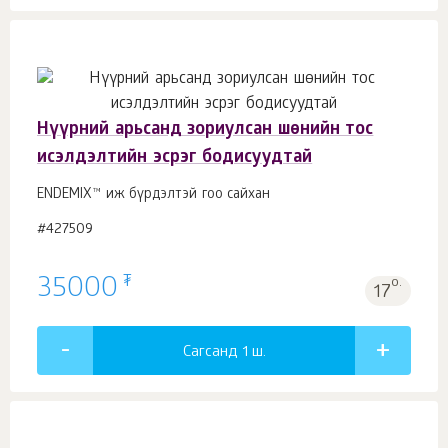
Нүүрний арьсанд зориулсан шөнийн тос
исэлдэлтийн эсрэг бодисуудтай
ENDEMIX™ иж бүрдэлтэй гоо сайхан
#427509
₮
35000
о.
17
Сагсанд 1
ш.