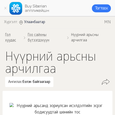
Buy Siberian
Тогтоох
аппликейшн
MN
Хүргэлт:
Улаанбаатар
Гол
Гоо сайхны
Нүүрний арьсны
хуудас
бүтээгдэхүүн
арчилгаа
Нүүрний арьсны
арчилгаа
Ангилах:
бэлэн байгаагаар