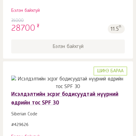
Бэлэн байхгүй
35000
₮
28700
о.
11.5
Бэлэн байхгүй
ШИНЭ БАРАА
Исэлдэлтийн эсрэг бодисуудтай нүүрний
өдрийн тос SPF 30
Siberian Code
#429626