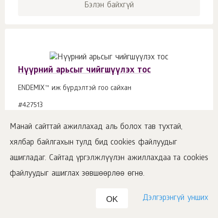
Бэлэн байхгүй
Нүүрний арьсыг чийгшүүлэх тос
ENDEMIX™ иж бүрдэлтэй гоо сайхан
#427513
Бэлэн байхгүй
Манай сайттай ажиллахад аль болох тав тухтай,
хялбар байлгахын тулд бид cookies файлуудыг
₮
35000
о.
18
ашигладаг. Сайтад үргэлжлүүлэн ажиллахдаа та cookies
файлуудыг ашиглах зөвшөөрлөө өгнө.
Бэлэн байхгүй
Дэлгэрэнгүй унших
OK