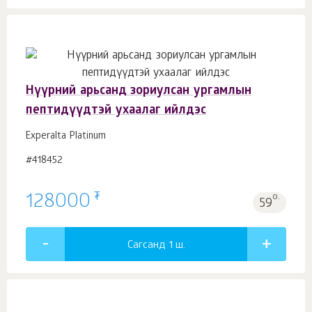
Нүүрний арьсанд зориулсан ургамлын
пептидүүдтэй ухаалаг ийлдэс
Experalta Platinum
#418452
₮
128000
о.
59
Сагсанд 1
ш.