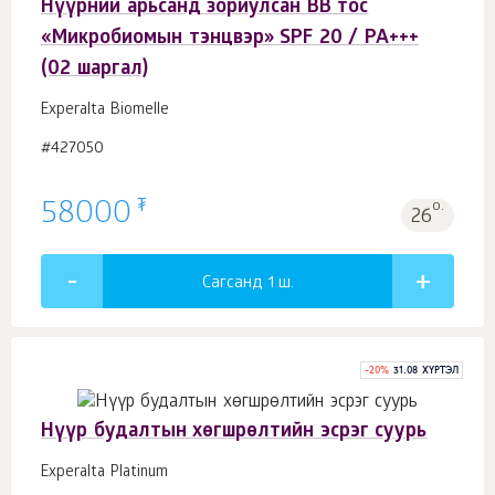
Нүүрний арьсанд зориулсан BB тос
«Микробиомын тэнцвэр» SPF 20 / PA+++
(02 шаргал)
Experalta Biomelle
#427050
₮
58000
о.
26
Сагсанд 1
ш.
-
20
%
31.08 ХҮРТЭЛ
Нүүр будалтын хөгшрөлтийн эсрэг суурь
Experalta Platinum