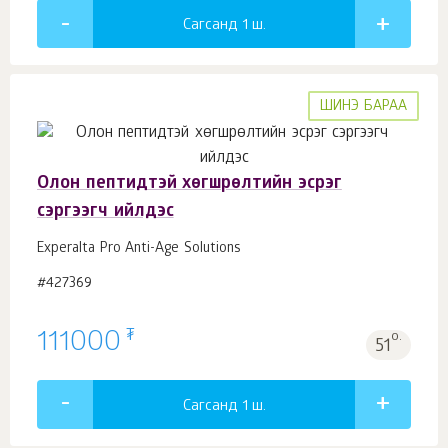
Сагсанд 1
ш.
ШИНЭ БАРАА
Олон пептидтэй хөгшрөлтийн эсрэг
сэргээгч ийлдэс
Experalta Pro Anti-Age Solutions
#427369
₮
111000
о.
51
Сагсанд 1
ш.