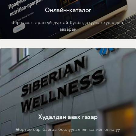
Онлайн-каталог
Гэрээсээ гаралгүй дуртай бүтээгдэхүүнээ худалдан
аваарай
Худалдан авах газар
Өөртөө ойр байгаа борлуулалтын цэгийг олно уу