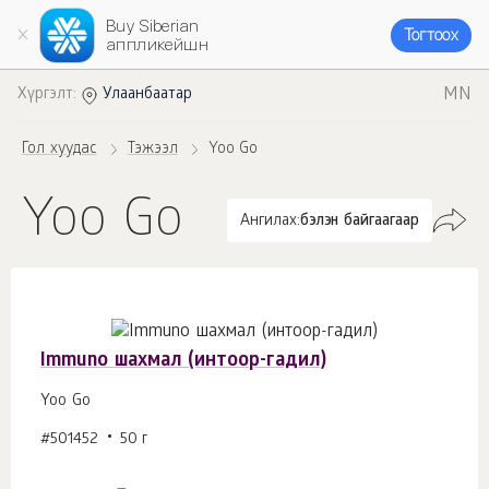
Buy Siberian
Тогтоох
аппликейшн
MN
Хүргэлт:
Улаанбаатар
Гол хуудас
Тэжээл
Yoo Gо
Yoo Gо
Ангилах:
бэлэн байгаагаар
Immuno шахмал (интоор-гадил)
Yoo Gо
#501452
50 г