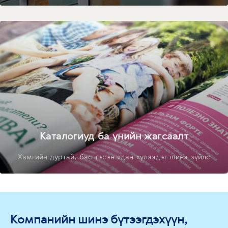
Каталогиуд ба үнийн жагсаалт
Хамгийн дуртай, бас тэсэн ядан хүлээдэг шинэ зүйлс
Компанийн шинэ бүтээгдэхүүн,