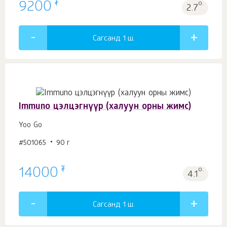
₮
9200
о.
2.7
Сагсанд 1
ш.
Immuno цэлцэгнүүр (халуун орны жимс)
Yoo Gо
#501065
90 г
₮
14000
о.
4.1
Сагсанд 1
ш.