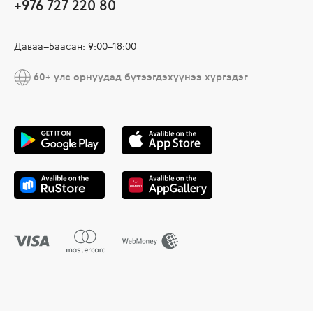
+976 727 220 80
Даваа–Баасан: 9:00–18:00
60+ улс орнуудад бүтээгдэхүүнээ хүргэдэг