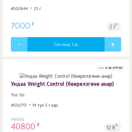
#500644
25 г
₮
7000
о.
2.1
Сагсанд 1
ш.
-
15
%
31.08 ХҮРТЭЛ
Ундаа Weight Control (бөөрөлзгөнө-анар)
Yoo Gо
#500713
14 тун 5 г-аар
48000
₮
40800
о.
12.8