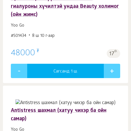
гиалуроны хүчилтэй ундаа Beauty холимог
(ойн жимс)
Yoo Gо
#501434
8 ш 10 г-аар
₮
48000
о.
17
Сагсанд 1
ш.
Antistress шахмал (хатуу чихэр ба ойн
самар)
Yoo Gо