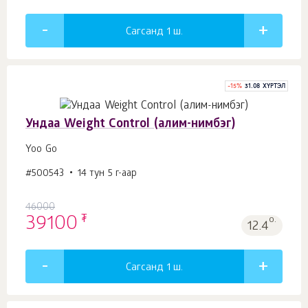
Сагсанд 1
ш.
-
15
%
31.08 ХҮРТЭЛ
Ундаа Weight Control (алим-нимбэг)
Yoo Gо
#500543
14 тун 5 г-аар
46000
₮
39100
о.
12.4
Сагсанд 1
ш.