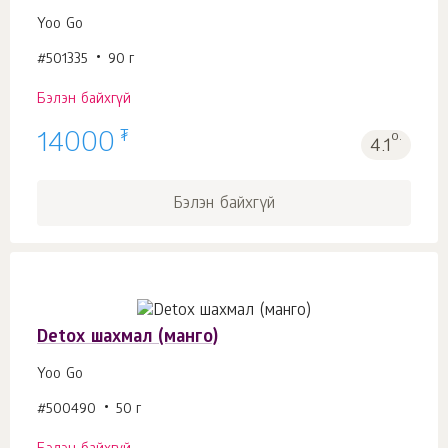
Yoo Gо
#501335
90 г
Бэлэн байхгүй
₮
14000
о.
4.1
Бэлэн байхгүй
Detox шахмал (манго)
Yoo Gо
#500490
50 г