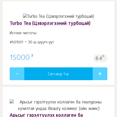
Turbo Tea (Цэвэрлэгээний турбоцай)
Истоки чистоты
#501501
30 ш шүүгч-уут
₮
15000
о.
6.4
Сагсанд 1
ш.
Арьсыг гэрэлтүүлэх коллаген ба