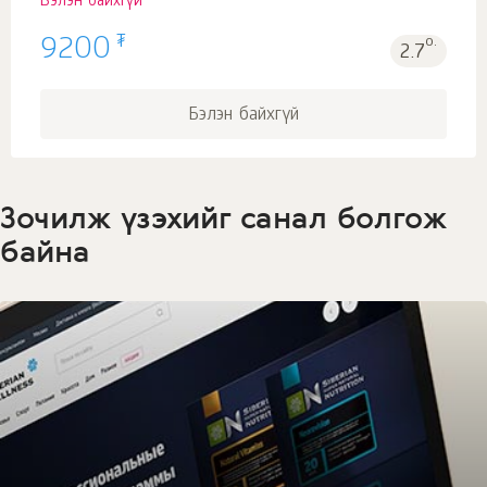
Бэлэн байхгүй
₮
9200
о.
2.7
Бэлэн байхгүй
Зочилж үзэхийг санал болгож
байна