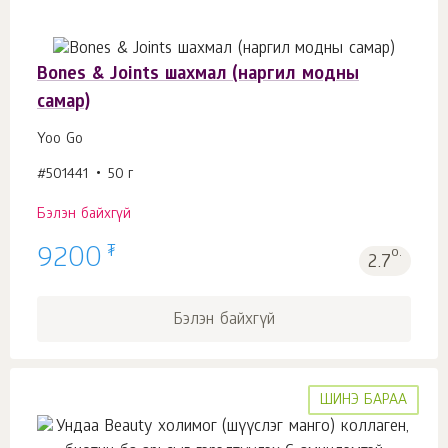
Bones & Joints шахмал (наргил модны
самар)
Yoo Gо
#501441
50 г
Бэлэн байхгүй
₮
9200
о.
2.7
Бэлэн байхгүй
ШИНЭ БАРАА