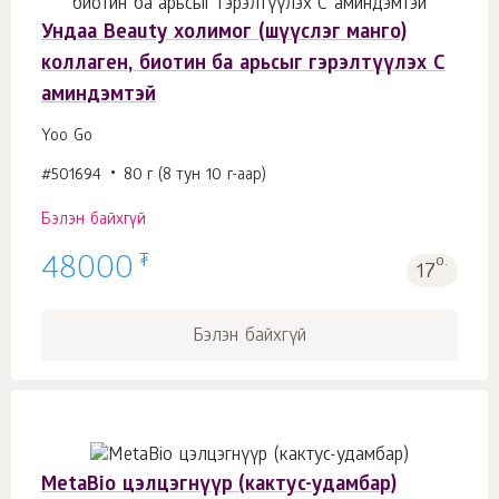
Ундаа Beauty холимог (шүүслэг манго)
коллаген, биотин ба арьсыг гэрэлтүүлэх С
аминдэмтэй
Yoo Gо
#501694
80 г (8 тун 10 г-аар)
Бэлэн байхгүй
₮
48000
о.
17
Бэлэн байхгүй
MetaBio цэлцэгнүүр (кактус-удамбар)