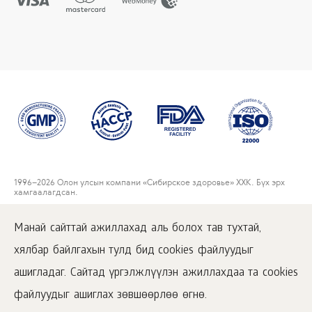
1996
–2026 Олон улсын компани «Сибирское здоровье» ХХК. Бүх эрх
хамгаалагдсан.
Энэхүү сайтан дээр нийтлэгдсэн материалуудтай зөвхөн
www.siberianwellness.com дээрх идэвхжүүлсэн хаягаар орж танилцах
Манай сайттай ажиллахад аль болох тав тухтай,
боломжтой.
хялбар байлгахын тулд бид cookies файлуудыг
Хэрэглэгчийн гэрээ
Нууцлалын бодлого
ашигладаг. Сайтад үргэлжлүүлэн ажиллахдаа та cookies
Худалдан авалтын нөхцөлүүд
файлуудыг ашиглах зөвшөөрлөө өгнө.