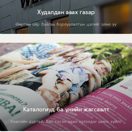
Худалдан авах газар
Өөртөө ойр байгаа борлуулалтын цэгийг олно уу
Каталогиуд ба үнийн жагсаалт
Хамгийн дуртай, бас тэсэн ядан хүлээдэг шинэ зүйлс