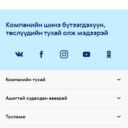
Компанийн шинэ бүтээгдэхүүн,
төслүүдийн тухай олж мэдээрэй
Компанийн тухай
Ашигтай худалдан аваарай
Тусламж