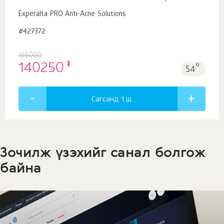
Experalta PRO Anti-Acne Solutions
#427372
165000
₮
140250
о.
54
Сагсанд 1
ш.
Зочилж үзэхийг санал болгож
байна