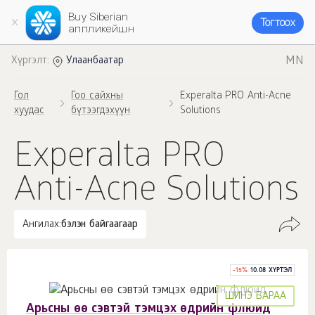
Buy Siberian
Тогтоох
аппликейшн
MN
Хүргэлт:
Улаанбаатар
Гол
Гоо сайхны
Experalta PRO Anti-Acne
хуудас
бүтээгдэхүүн
Solutions
Experalta PRO
Anti-Acne Solutions
Ангилах:
бэлэн байгаагаар
-
15
%
10.08 ХҮРТЭЛ
ШИНЭ БАРАА
Арьсны өө сэвтэй тэмцэх өдрийн флюид