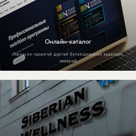
Онлайн-каталог
Гэрээсээ гаралгүй дуртай бүтээгдэхүүнээ худалдан
аваарай