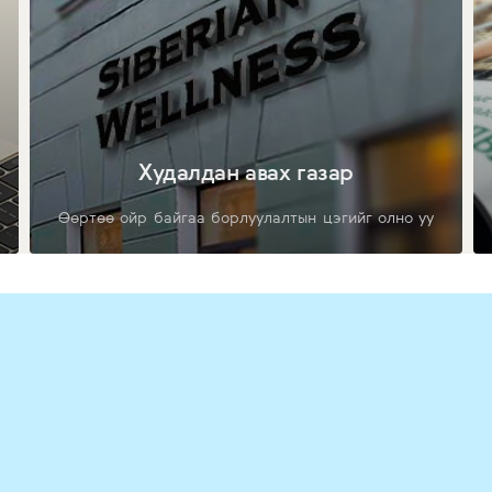
Худалдан авах газар
Өөртөө ойр байгаа борлуулалтын цэгийг олно уу