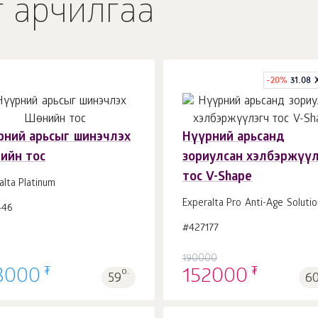
г арчилгаа
-
20
%
31.08
рний арьсыг шинэчлэх
Нүүрний арьсанд
ийн тос
зориулсан хэлбэржүү
Сагсанд 1
ш.
Сагсанд 1
ш.
тос V-Shape
alta Platinum
Experalta Pro Anti-Age Solutio
446
#427177
190000
₮
₮
8000
о.
152000
59
60