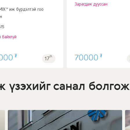
Зарагдаж дууссан
MIX™ иж бүрдэлтэй гоо
н
515
 байхгүй
₮
₮
000
о.
70000
17
ж үзэхийг санал болгож