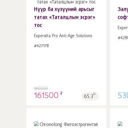
Нүүр ба хүзүүний арьсыг
Зал
татах «Таталцлын эсрэг»
соф
Сагсанд 1
ш.
тос
Exper
Experalta Pro Anti-Age Solutions
#428
#427178
190000
₮
161500
о.
53
65.3