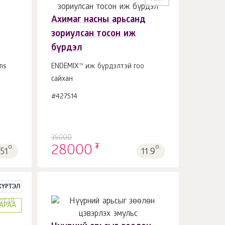
Ахимаг насны арьсанд
зориулсан тосон иж
Сагсанд 1
ш.
бүрдэл
ns
ENDEMIX™ иж бүрдэлтэй гоо
сайхан
#427514
35000
₮
о.
28000
о.
51
11.9
 ХҮРТЭЛ
АРАА