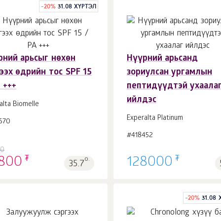
-
20
%
31.08 ХҮРТЭЛ
рний арьсыг нөхөн
Нүүрний арьсанд
Сагсанд 1
ш.
Сагсанд 1
ш.
ээх өдрийн тос SPF 15
зориулсан ургамлын
 +++
пептидүүдтэй ухаала
ийлдэс
alta Biomelle
Experalta Platinum
670
#418452
00
₮
₮
800
о.
128000
35.7
-
20
%
31.08