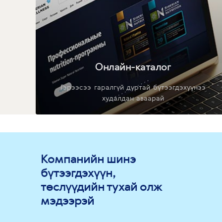
Онлайн-каталог
Гэрээсээ гаралгүй дуртай бүтээгдэхүүнээ
худалдан аваарай
Компанийн шинэ
бүтээгдэхүүн,
төслүүдийн тухай олж
мэдээрэй