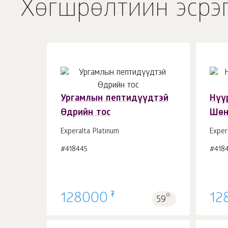
Хөгшрөлтийн эсрэ
Ургамлын пептидүүдтэй
Нүү
Өдрийн тос
Шөн
Сагсанд 1
ш.
Experalta Platinum
Exper
#418445
#418
₮
128000
о.
12
59