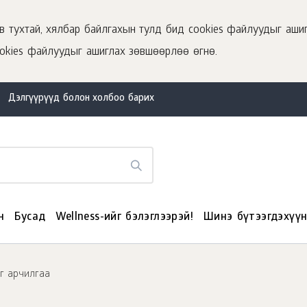
 тухтай, хялбар байлгахын тулд бид cookies файлуудыг ашиг
okies файлуудыг ашиглах зөвшөөрлөө өгнө.
Дэлгүүрүүд болон холбоо барих
н
Бусад
Wellness-ийг бэлэглээрэй!
Шинэ бүтээгдэхүү
г арчилгаа