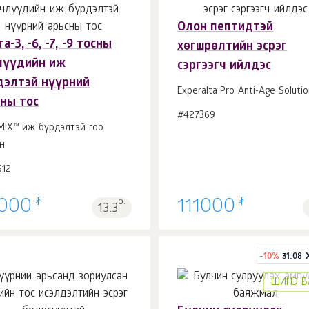
Олон пептидтэй
а-3, -6, -7, -9 тосны
хөгшрөлтийн эсрэг
Сагсанд 1
ш.
Сагсанд 1
ш.
лүүдийн иж
сэргээгч ийлдэс
дэлтэй нүүрний
Experalta Pro Anti-Age Solutio
сны тос
#427369
MIX™ иж бүрдэлтэй гоо
н
512
₮
₮
000
о.
111000
13.3
-
10
%
31.08
ШИНЭ Б