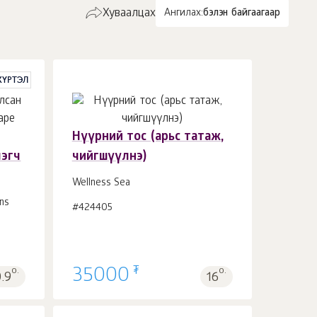
Хуваалцах
Ангилах:
бэлэн байгаагаар
 ХҮРТЭЛ
Нүүрний тос (арьс татаж,
лэгч
чийгшүүлнэ)
Сагсанд 1
ш.
Wellness Sea
ns
#424405
₮
о.
35000
о.
.9
16