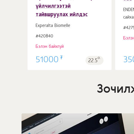
үйлчилгээтэй
ENDE
тайвшруулах ийлдэс
сайха
Experalta Biomelle
#427
#420840
Бэлэн
Бэлэн байхгүй
₮
51000
о.
35
22.5
Зочил