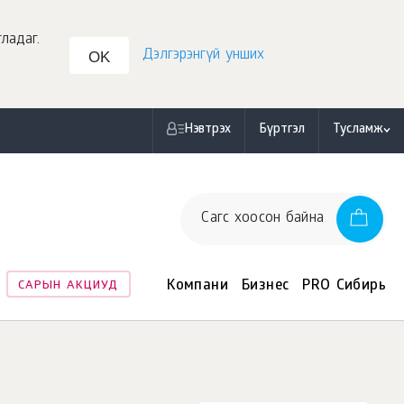
ладаг.
Дэлгэрэнгүй унших
OK
Нэвтрэх
Бүртгэл
Тусламж
Сагс хоосон байна
н
Компани
Бизнес
PRO Сибирь
САРЫН АКЦИУД