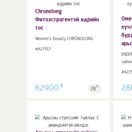
Chronolong
Омег
Фитоэстрогентэй өдрийн
Сагсанд 1
ш.
хүч
тос
бүр
Women's Beauty CHRONOLONG
арь
#427557
ENDE
сайха
#427
₮
62900
о.
28
28