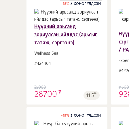
-
18
%
3 ХОНОГ ҮЛДСЭН
Нүүрний арьсанд
Нүү
зориулсан ийлдэс (арьсыг
Сагсанд 1
ш.
сэрг
татаж, сэргээнэ)
/ PA
Wellness Sea
Exper
#424404
#422
35000
1160
₮
28700
о.
92
11.5
-
15
%
3 ХОНОГ ҮЛДСЭН