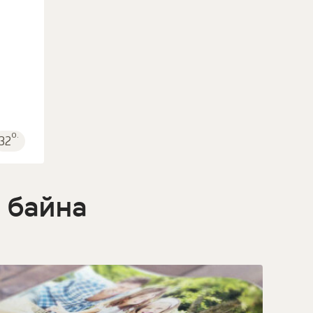
о.
32
 байна