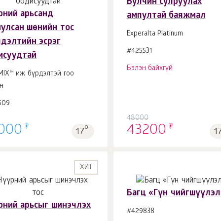
Булчин сулруулах
рний арьсанд
ампултай баяжмал
Сагсанд 1
ш.
иулсан шөнийн тос
Experalta Platinum
лдэлтийн эсрэг
#425531
исуудтай
Бэлэн байхгүй
MIX™ иж бүрдэлтэй гоо
н
509
48000
₮
₮
000
о.
43200
17
1
ХИТ
Багц «Гүн чийгшүүлэл
рний арьсыг шинэчлэх
#429838