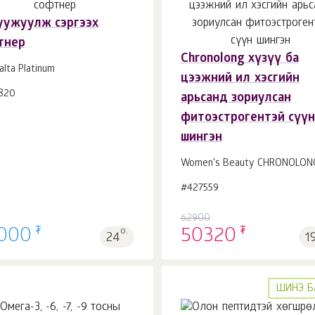
уужуулж сэргээх
тнер
Chronolong хүзүү ба
Сагсанд 1
ш.
Сагсанд 1
ш.
alta Platinum
цээжний ил хэсгийн
820
арьсанд зориулсан
фитоэстрогентэй сүү
шингэн
Women's Beauty CHRONOLON
#427559
62900
₮
₮
000
о.
50320
24
1
ШИНЭ Б