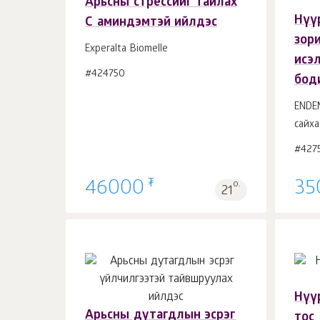
Арьсны стрессийг тайлах
Нүү
С аминдэмтэй ийлдэс
Сагсанд 1
ш.
зор
Experalta Biomelle
исэ
#424750
бод
ENDE
сайха
#427
₮
46000
о.
35
21
Нүү
Арьсны дутагдлын эсрэг
тос