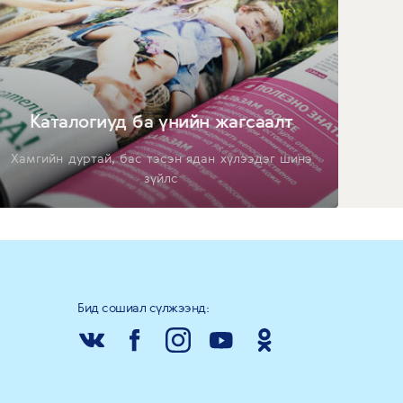
Каталогиуд ба үнийн жагсаалт
Хамгийн дуртай, бас тэсэн ядан хүлээдэг шинэ
зүйлс
Бид сошиал сүлжээнд: