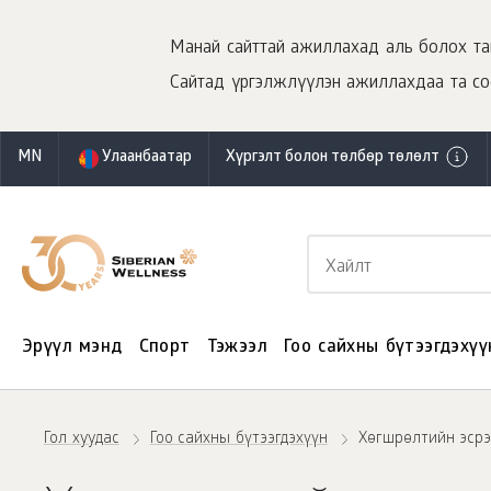
Манай сайттай ажиллахад аль болох тав
Сайтад үргэлжлүүлэн ажиллахдаа та co
MN
Улаанбаатар
Хүргэлт болон төлбөр төлөлт
Эрүүл мэнд
Спорт
Тэжээл
Гоо сайхны бүтээгдэхүү
Гол хуудас
Гоо сайхны бүтээгдэхүүн
Хөгшрөлтийн эсрэ