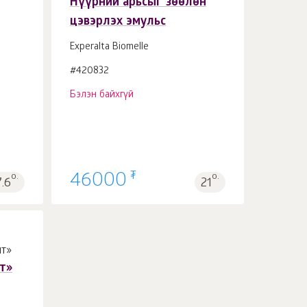
Нүүрний арьсыг зөөлөн
цэвэрлэх эмульс
Experalta Biomelle
#420832
Бэлэн байхгүй
₮
о.
46000
о.
7.6
21
т»