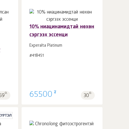
10% ниацинамидтай нөхөн
сэргээх эссенци
Сагсанд 1
ш.
Experalta Platinum
г
#418451
₮
о.
65500
о.
59
30
 ХҮРТЭЛ