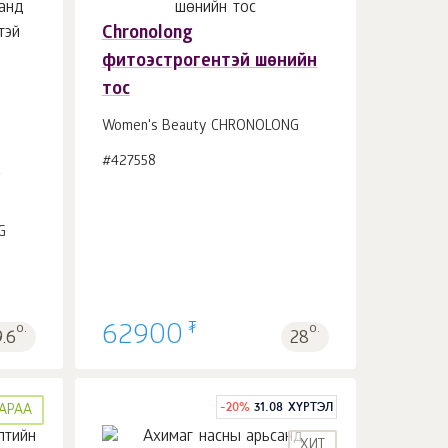
Chronolong
фитоэстрогентэй шөнийн
Сагсанд 1
ш.
тос
Women's Beauty CHRONOLONG
#427558
н
G
₮
о.
62900
о.
9.6
28
-
20
%
31.08 ХҮРТЭЛ
АРАА
ХИТ