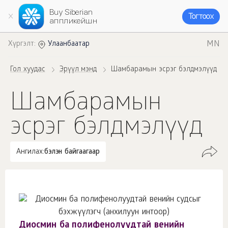
Buy Siberian
Тогтоох
аппликейшн
MN
Хүргэлт:
Улаанбаатар
Гол хуудас
Эрүүл мэнд
Шамбарамын эсрэг бэлдмэлүүд
Шамбарамын
эсрэг бэлдмэлүүд
Ангилах:
бэлэн байгаагаар
Диосмин ба полифенолуудтай венийн