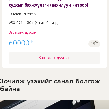
судсыг бэхжүүлэгч (анхилуун интоор)
Essential Nutrimix
#501094
80 г (8 тун 10 г-аар)
Зарагдаж дууссан
₮
60000
о.
26
Зарагдаж дууссан
Зочилж үзэхийг санал болгож
байна