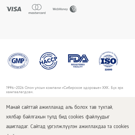
1996
–2026 Олон улсын компани «Сибирское здоровье» ХХК. Бүх эрх
хамгаалагдсан.
Энэхүү сайтан дээр нийтлэгдсэн материалуудтай зөвхөн
www.siberianwellness.com дээрх идэвхжүүлсэн хаягаар орж танилцах
Манай сайттай ажиллахад аль болох тав тухтай,
боломжтой.
хялбар байлгахын тулд бид cookies файлуудыг
Хэрэглэгчийн гэрээ
Нууцлалын бодлого
ашигладаг. Сайтад үргэлжлүүлэн ажиллахдаа та cookies
Худалдан авалтын нөхцөлүүд