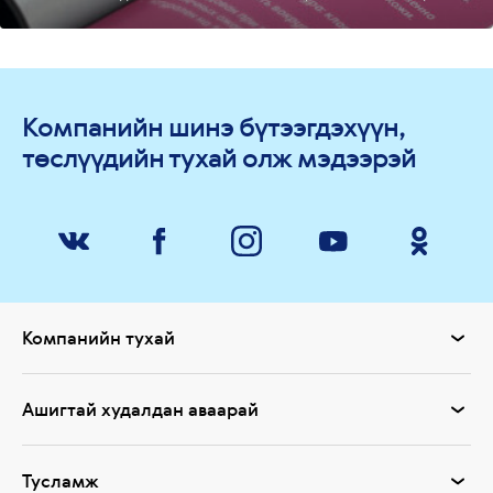
Компанийн шинэ бүтээгдэхүүн,
төслүүдийн тухай олж мэдээрэй
Компанийн тухай
Ашигтай худалдан аваарай
Тусламж