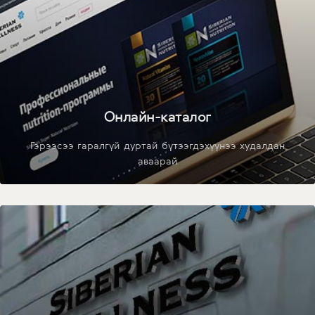
Онлайн-каталог
Гэрээсээ гаралгүй дуртай бүтээгдэхүүнээ худалдан
аваарай