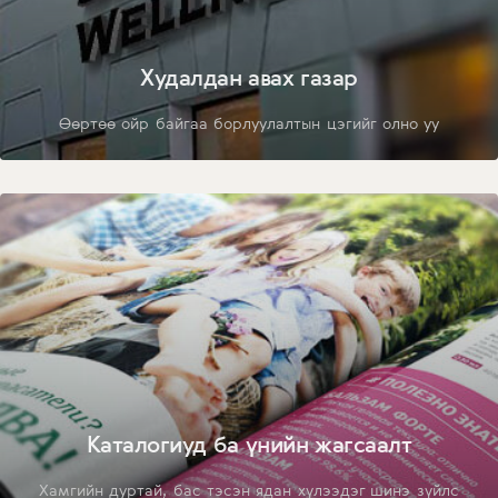
Худалдан авах газар
Өөртөө ойр байгаа борлуулалтын цэгийг олно уу
Каталогиуд ба үнийн жагсаалт
Хамгийн дуртай, бас тэсэн ядан хүлээдэг шинэ зүйлс