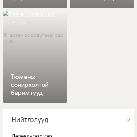
18 арван хоёрдугаар сар
2025
Тюмень:
сонирхолтой
баримтууд
Нийтлэлүүд
Дөрөвдүгээр сар