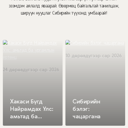
эзэмдэм аялалд яваарай. Өвөрмөц байгальтай танилцаж,
ширүүн нууцлаг Сибирийн түүхэнд умбаарай!
10 дөрөвдүгээр сар 2026
24 дөрөвдүгээр сар 2026
Хакаси Бүгд
Сибирийн
Найрамдах Улс:
бэлэг:
амьтад ба
чацаргана
ургамлын