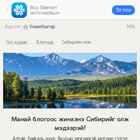
Buy Siberian
Тогтоох
аппликейшн
MN
Хүргэлт:
Улаанбаатар
Гол хуудас
Блогиуд
Сибирийн ном
Манай блогоос жинхэнэ Сибирийг олж
мэдээрэй!
Алтай, Байгаль нуур, Якутын хязгааргүй нутгаар сэтгэл