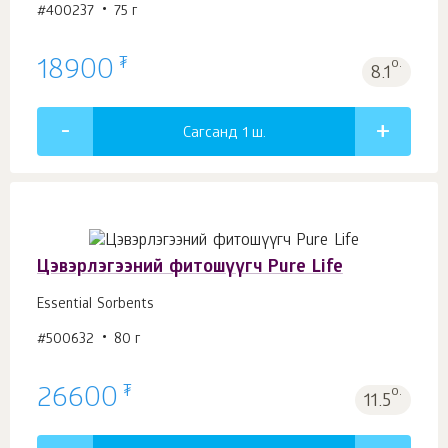
#400237
75 г
₮
18900
о.
8.1
Сагсанд 1
ш.
Цэвэрлэгээний фитошүүгч Pure Life
Essential Sorbents
#500632
80 г
₮
26600
о.
11.5