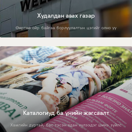
Худалдан авах газар
Өөртөө ойр байгаа борлуулалтын цэгийг олно уу
Каталогиуд ба үнийн жагсаалт
Хамгийн дуртай, бас тэсэн ядан хүлээдэг шинэ зүйлс