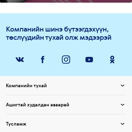
Компанийн шинэ бүтээгдэхүүн,
төслүүдийн тухай олж мэдээрэй
Компанийн тухай
Ашигтай худалдан аваарай
Тусламж