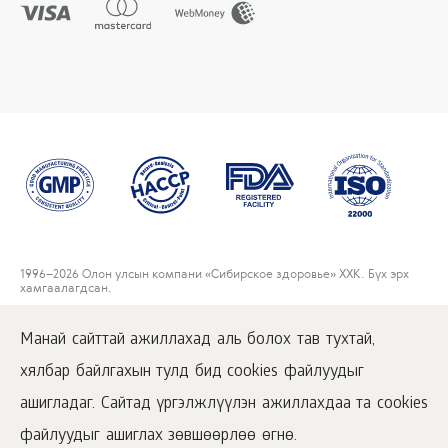
1996
–2026 Олон улсын компани «Сибирское здоровье» ХХК. Бүх эрх
хамгаалагдсан.
Энэхүү сайтан дээр нийтлэгдсэн материалуудтай зөвхөн
www.siberianwellness.com дээрх идэвхжүүлсэн хаягаар орж танилцах
Манай сайттай ажиллахад аль болох тав тухтай,
боломжтой.
хялбар байлгахын тулд бид cookies файлуудыг
Хэрэглэгчийн гэрээ
Нууцлалын бодлого
ашигладаг. Сайтад үргэлжлүүлэн ажиллахдаа та cookies
Худалдан авалтын нөхцөлүүд
файлуудыг ашиглах зөвшөөрлөө өгнө.