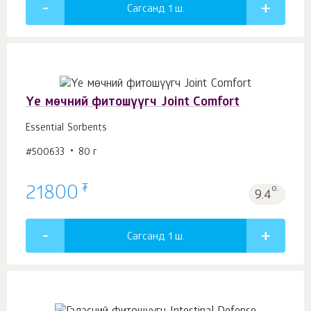
Сагсанд 1
ш.
Үе мөчний фитошүүгч Joint Comfort
Essential Sorbents
#500633
80 г
₮
21800
о.
9.4
Сагсанд 1
ш.