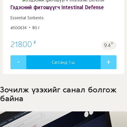
Гэдэсний фитошүүгч Intestinal Defense
Essential Sorbents
#500634
80 г
₮
21800
о.
9.4
Сагсанд 1
ш.
Зочилж үзэхийг санал болгож
байна