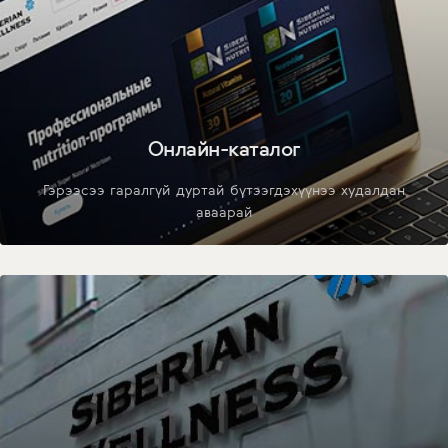
Онлайн-каталог
Гэрээсээ гаралгүй дуртай бүтээгдэхүүнээ худалдан
аваарай