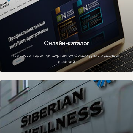
Онлайн-каталог
Гэрээсээ гаралгүй дуртай бүтээгдэхүүнээ худалдан
аваарай