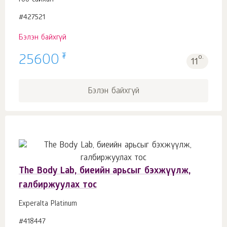
гоо сайхан
#427521
Бэлэн байхгүй
₮
25600
о.
11
Бэлэн байхгүй
The Body Lab, биеийн арьсыг бэхжүүлж,
галбиржуулах тос
Experalta Platinum
#418447