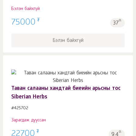
Бэлэн байхгүй
₮
75000
о.
37
Бэлэн байхгүй
Таван салааны хандтай биеийн арьсны тос
Siberian Herbs
#425702
Зарагдаж дууссан
₮
22700
о.
9.4