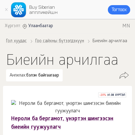
Buy Siberian
Тогтоох
аппликейшн
MN
Хүргэлт:
Улаанбаатар
Гол хуудас
Гоо сайхны бүтээгдэхүүн
Биеийн арчилгаа
Биеийн арчилгаа
Ангилах:
бэлэн байгаагаар
-
20
%
31.08 ХҮРТЭЛ
Нероли ба бергамот, үнэртэн шингээсэн
биеийн гуужуулагч