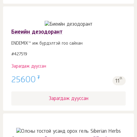
Биеийн дезодорант
ENDEMIX™ иж бүрдэлтэй гоо сайхан
#427519
Зарагдаж дууссан
₮
25600
о.
11
Зарагдаж дууссан