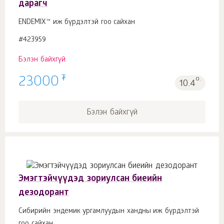
дарагч
ENDEMIX™ иж бүрдэлтэй гоо сайхан
#423959
Бэлэн байхгүй
₮
23000
о.
10.4
Бэлэн байхгүй
Эмэгтэйчүүдэд зориулсан биеийн
дезодорант
Сибирийн эндемик ургамлуудын хандны иж бүрдэлтэй