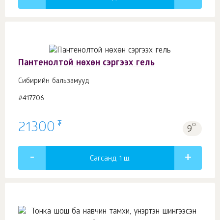
Пантенолтой нөхөн сэргээх гель
Сибирийн бальзамууд
#417706
₮
21300
о.
9
Сагсанд 1
ш.