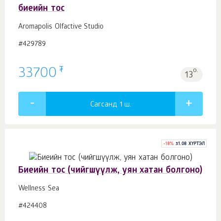
биеийн тос
Aromapolis Olfactive Studio
#429789
₮
33700
о.
13
Сагсанд 1
ш.
-
18
%
31.08 ХҮРТЭЛ
Биеийн тос (чийгшүүлж, уян хатан болгоно)
Wellness Sea
#424408