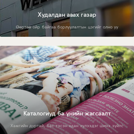
Худалдан авах газар
Өөртөө ойр байгаа борлуулалтын цэгийг олно уу
Каталогиуд ба үнийн жагсаалт
Хамгийн дуртай, бас тэсэн ядан хүлээдэг шинэ зүйлс