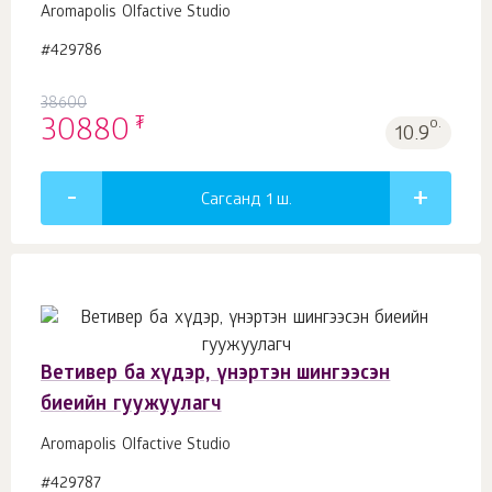
Aromapolis Olfactive Studio
#429786
38600
₮
30880
о.
10.9
Сагсанд 1
ш.
Ветивер ба хүдэр, үнэртэн шингээсэн
биеийн гуужуулагч
Aromapolis Olfactive Studio
#429787