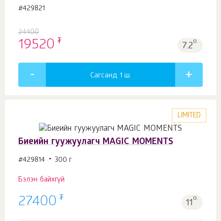
#429821
24400
₮
19520
о.
7.2
Сагсанд 1
ш.
LIMITED
Биеийн гуужуулагч MAGIC MOMENTS
#429814
300 г
Бэлэн байхгүй
₮
27400
о.
11