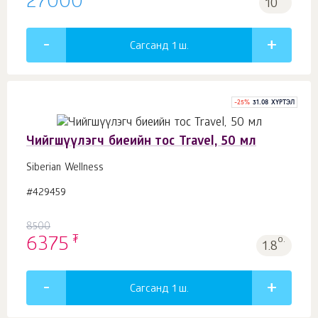
27000
10
Сагсанд 1
ш.
-
25
%
31.08 ХҮРТЭЛ
Чийгшүүлэгч биеийн тос Travel, 50 мл
Siberian Wellness
#429459
8500
₮
6375
о.
1.8
Сагсанд 1
ш.