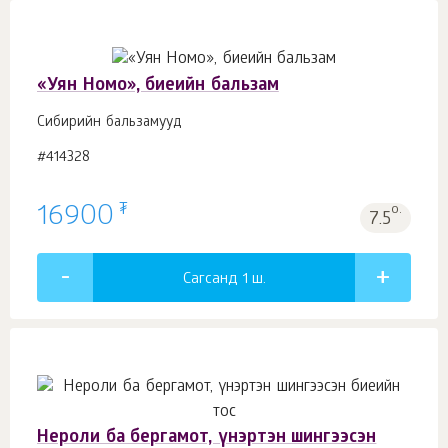
«Уян Номо», биеийн бальзам
Сибирийн бальзамууд
#414328
₮
16900
о.
7.5
Сагсанд 1
ш.
Нероли ба бергамот, үнэртэн шингээсэн