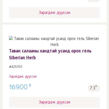
Зарагдаж дууссан
Таван салааны хандтай усанд орох гель
Siberian Herb
#425701
Зарагдаж дууссан
₮
16900
о.
7.3
Зарагдаж дууссан