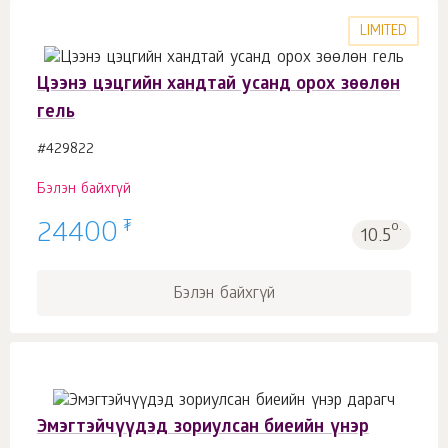
LIMITED
Цээнэ цэцгийн хандтай усанд орох зөөлөн
гель
#429822
Бэлэн байхгүй
₮
24400
о.
10.5
Бэлэн байхгүй
Эмэгтэйчүүдэд зориулсан биеийн үнэр