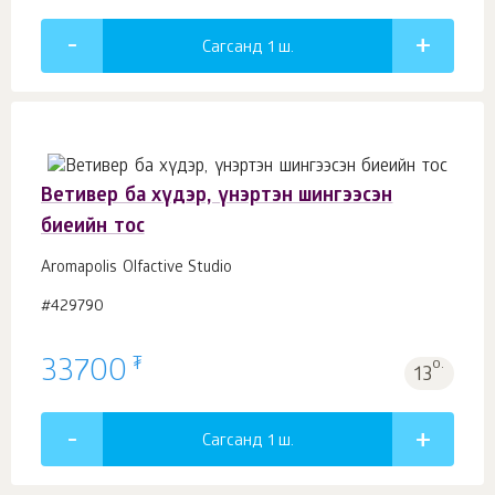
Сагсанд 1
ш.
Ветивер ба хүдэр, үнэртэн шингээсэн
биеийн тос
Aromapolis Olfactive Studio
#429790
₮
33700
о.
13
Сагсанд 1
ш.