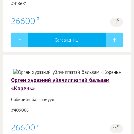
#418681
₮
26600
о.
11
Сагсанд 1
ш.
Өргөн хүрээний үйлчилгээтэй бальзам
«Корень»
Сибирийн бальзамууд
#409066
₮
26600
о.
11