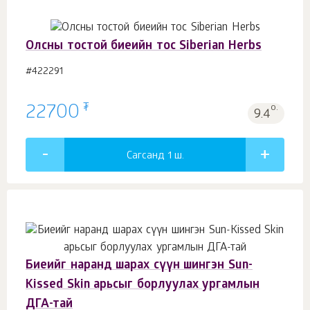
Олсны тостой биеийн тос Siberian Herbs
#422291
₮
22700
о.
9.4
Сагсанд 1
ш.
Биеийг наранд шарах сүүн шингэн Sun-
Kissed Skin арьсыг борлуулах ургамлын
ДГА-тай