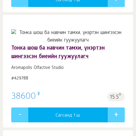
Сагсанд 1
ш.
Тонка шош ба навчин тамхи, үнэртэн
шингээсэн биеийн гуужуулагч
Aromapolis Olfactive Studio
#429788
₮
38600
о.
15.5
Сагсанд 1
ш.