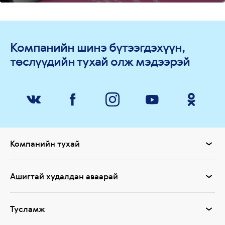
Компанийн шинэ бүтээгдэхүүн,
төслүүдийн тухай олж мэдээрэй
Компанийн тухай
Ашигтай худалдан аваарай
Тусламж