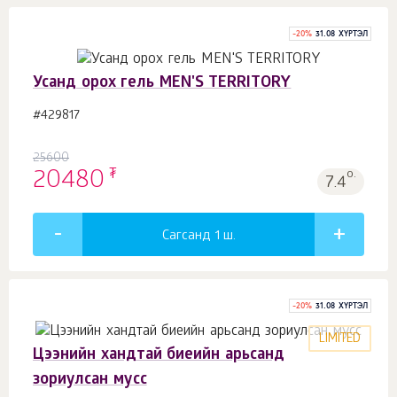
-
20
%
31.08 ХҮРТЭЛ
Усанд орох гель MEN'S TERRITORY
#429817
25600
₮
20480
о.
7.4
Сагсанд 1
ш.
-
20
%
31.08 ХҮРТЭЛ
LIMITED
Цээнийн хандтай биеийн арьсанд
зориулсан мусс