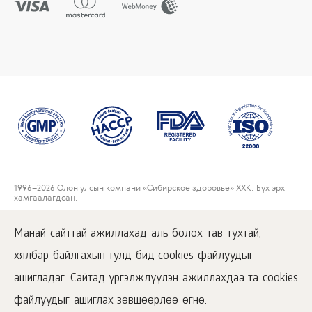
1996
–2026 Олон улсын компани «Сибирское здоровье» ХХК. Бүх эрх
хамгаалагдсан.
Энэхүү сайтан дээр нийтлэгдсэн материалуудтай зөвхөн
www.siberianwellness.com дээрх идэвхжүүлсэн хаягаар орж танилцах
Манай сайттай ажиллахад аль болох тав тухтай,
боломжтой.
хялбар байлгахын тулд бид cookies файлуудыг
Хэрэглэгчийн гэрээ
Нууцлалын бодлого
ашигладаг. Сайтад үргэлжлүүлэн ажиллахдаа та cookies
Худалдан авалтын нөхцөлүүд
файлуудыг ашиглах зөвшөөрлөө өгнө.