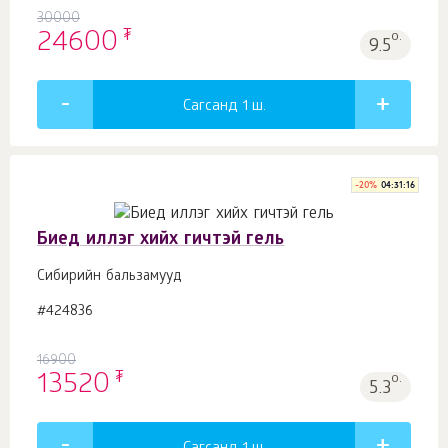
30000
₮
24600
о.
9.5
Сагсанд 1
ш.
-
20
%
04:31:15
Биед иллэг хийх гичтэй гель
Сибирийн бальзамууд
#424836
16900
₮
13520
о.
5.3