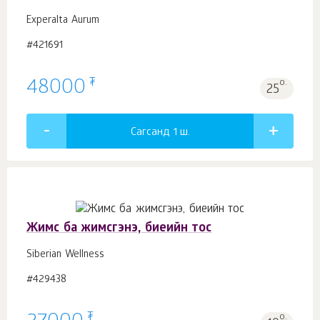
Experalta Aurum
#421691
₮
48000
о.
25
Сагсанд 1
ш.
Жимс ба жимсгэнэ, биеийн тос
Siberian Wellness
#429438
₮
о.