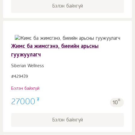
Бэлэн байхгүй
Жимс ба жимсгэнэ, биеийн арьсны
гуужуулагч
Siberian Wellness
#429439
Бэлэн байхгүй
₮
27000
о.
10
Бэлэн байхгүй