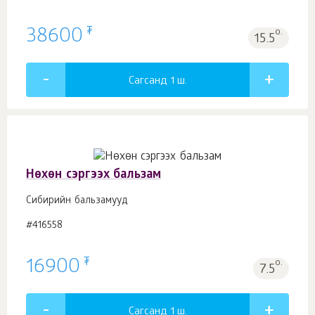
₮
38600
о.
15.5
Сагсанд 1
ш.
Нөхөн сэргээх бальзам
Сибирийн бальзамууд
#416558
₮
16900
о.
7.5
Сагсанд 1
ш.