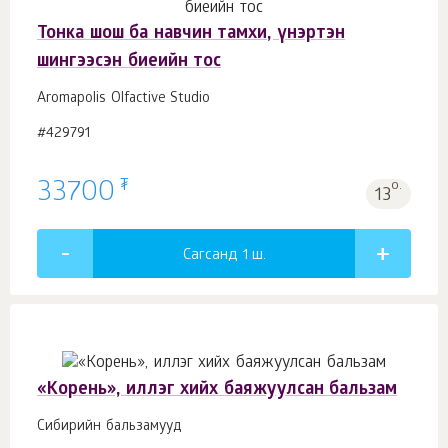
Тонка шош ба навчин тамхи, үнэртэн
шингээсэн биеийн тос
Aromapolis Olfactive Studio
#429791
₮
33700
о.
13
Сагсанд 1
ш.
«Корень», иллэг хийх баяжуулсан бальзам
Сибирийн бальзамууд