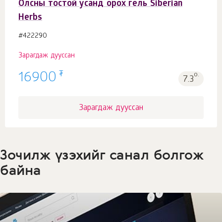
Олсны тостой усанд орох гель Siberian
Herbs
#422290
Зарагдаж дууссан
₮
16900
о.
7.3
Зарагдаж дууссан
Зочилж үзэхийг санал болгож
байна