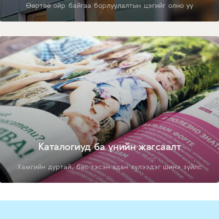
Өөртөө ойр байгаа борлуулалтын цэгийг олно уу
Каталогиуд ба үнийн жагсаалт
Хамгийн дуртай, бас тэсэн ядан хүлээдэг шинэ зүйлс