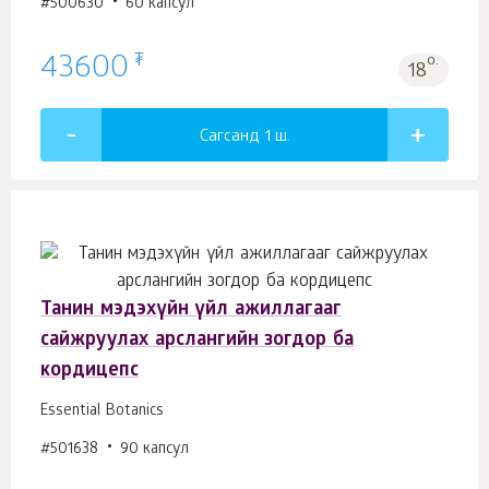
#500630
60 капсул
₮
43600
о.
18
Сагсанд 1
ш.
Танин мэдэхүйн үйл ажиллагааг
сайжруулах арслангийн зогдор ба
кордицепс
Essential Botanics
#501638
90 капсул