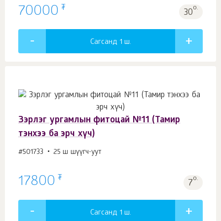
₮
70000
о.
30
Сагсанд 1
ш.
Зэрлэг ургамлын фитоцай №11 (Тамир
тэнхээ ба эрч хүч)
#501733
25 ш шүүгч-уут
₮
17800
о.
7
Сагсанд 1
ш.