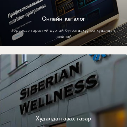
Онлайн-каталог
Гэрээсээ гаралгүй дуртай бүтээгдэхүүнээ худалдан
аваарай
Худалдан авах газар