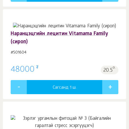
Наранцэцгийн лецитин Vitamama Family
(сироп)
#501604
₮
48000
о.
20.5
Сагсанд 1
ш.