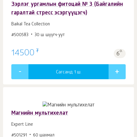
Зэрлэг ургамлын фитоцай № 3 (Байгалийн
гаралтай стресс эсэргүүцэгч)
Baikal Tea Collection
#500583
30 ш шүүгч-уут
₮
14500
о.
6
Сагсанд 1
ш.
Магнийн мультихелат
Expert Line
#501291
60 шахмал