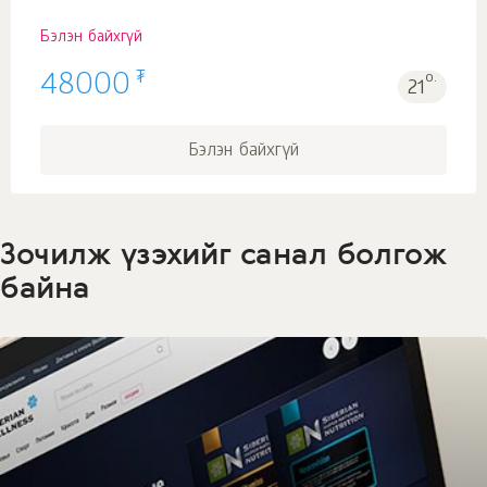
Бэлэн байхгүй
₮
48000
о.
21
Бэлэн байхгүй
Зочилж үзэхийг санал болгож
байна