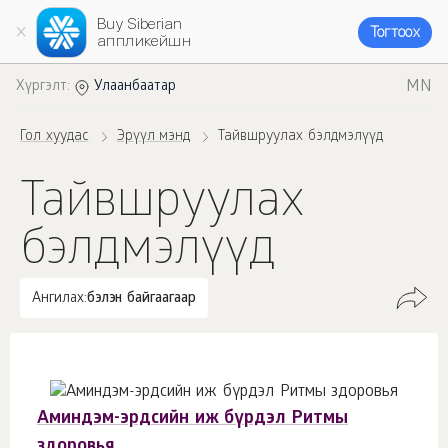
Buy Siberian
Тогтоох
аппликейшн
MN
Хүргэлт:
Улаанбаатар
Гол хуудас
Эрүүл мэнд
Тайвшруулах бэлдмэлүүд
Тайвшруулах
бэлдмэлүүд
Ангилах:
бэлэн байгаагаар
Аминдэм-эрдсийн иж бүрдэл Ритмы
здоровья