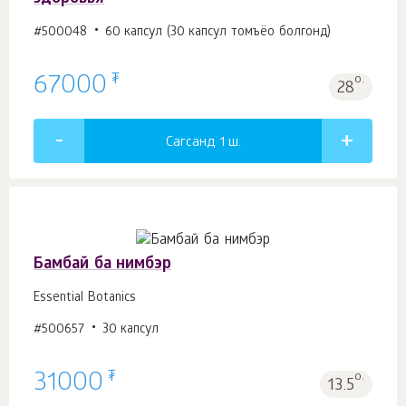
#500048
60 капсул (30 капсул томъёо болгонд)
₮
67000
о.
28
Сагсанд 1
ш.
Бамбай ба нимбэр
Essential Botanics
#500657
30 капсул
₮
31000
о.
13.5