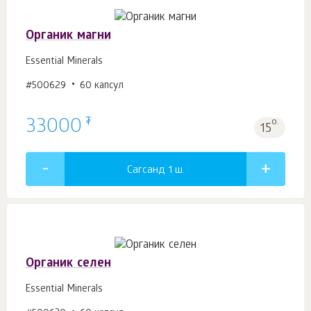
Органик магни
Essential Minerals
#500629
60 капсул
₮
33000
о.
15
Сагсанд 1
ш.
Органик селен
Essential Minerals