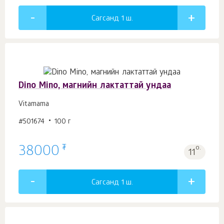
Сагсанд 1
ш.
Dino Mino, магнийн лактаттай ундаа
Vitamama
#501674
100 г
₮
38000
о.
11
Сагсанд 1
ш.