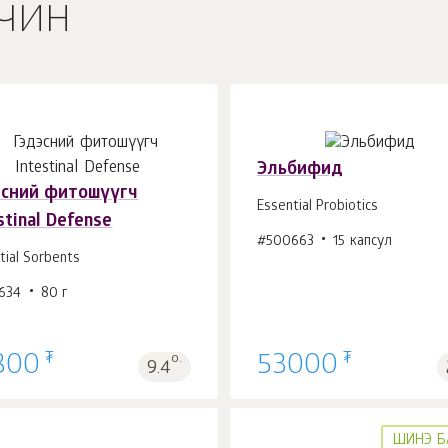
чин
Эльбифид
эсний фитошүүгч
Essential Probiotics
stinal Defense
#500663
15 капсул
Сагсанд 1
ш.
Сагсанд 1
ш.
tial Sorbents
634
80 г
₮
₮
800
о.
53000
9.4
ШИНЭ Б