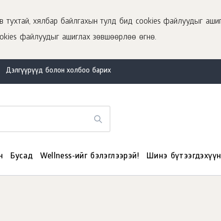
 тухтай, хялбар байлгахын тулд бид cookies файлуудыг ашиг
okies файлуудыг ашиглах зөвшөөрлөө өгнө.
Дэлгүүрүүд болон холбоо барих
н
Бусад
Wellness-ийг бэлэглээрэй!
Шинэ бүтээгдэхүү