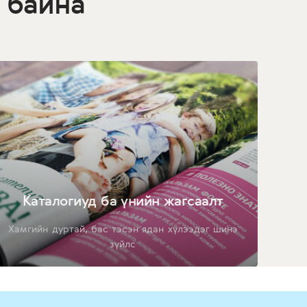
 байна
Каталогиуд ба үнийн жагсаалт
Хамгийн дуртай, бас тэсэн ядан хүлээдэг шинэ
зүйлс