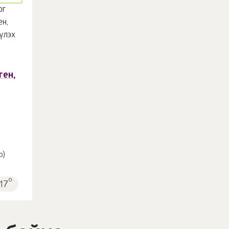
ген,
р)
о.
17