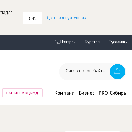
ладаг.
Дэлгэрэнгүй унших
OK
Нэвтрэх
Бүртгэл
Тусламж
Сагс хоосон байна
н
Компани
Бизнес
PRO Сибирь
САРЫН АКЦИУД