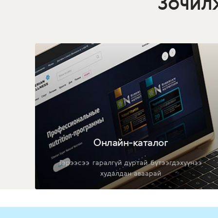
Зочил
Онлайн-каталог
Гэрээсээ гаралгүй дуртай бүтээгдэхүүнээ
худалдан аваарай