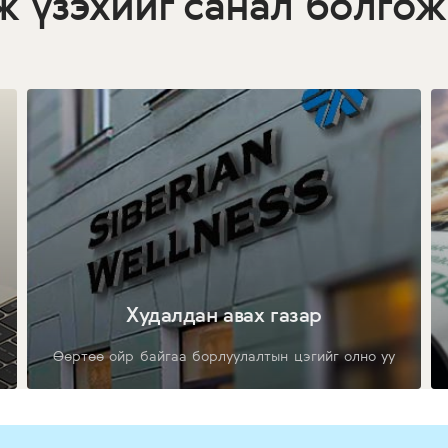
ж үзэхийг санал болгож
Худалдан авах газар
Өөртөө ойр байгаа борлуулалтын цэгийг олно уу