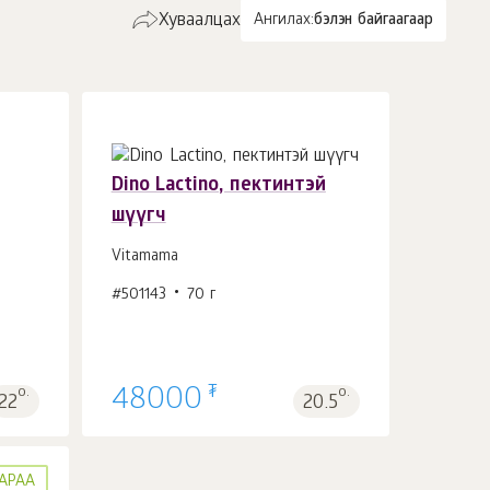
Хуваалцах
Ангилах:
бэлэн байгаагаар
Dino Lactino, пектинтэй
шүүгч
Vitamama
Сагсанд 1
ш.
#501143
70 г
₮
о.
48000
о.
22
20.5
АРАА