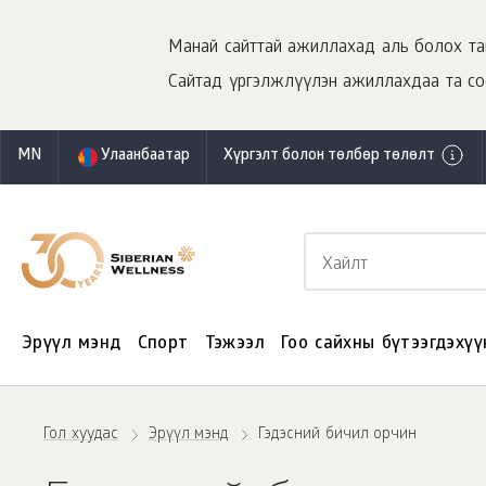
Манай сайттай ажиллахад аль болох тав
Сайтад үргэлжлүүлэн ажиллахдаа та co
MN
Улаанбаатар
Хүргэлт болон төлбөр төлөлт
Эрүүл мэнд
Спорт
Тэжээл
Гоо сайхны бүтээгдэхүү
Гол хуудас
Эрүүл мэнд
Гэдэсний бичил орчин