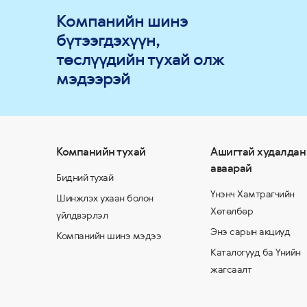
Компанийн шинэ
бүтээгдэхүүн,
төслүүдийн тухай олж
мэдээрэй
Компанийн тухай
Ашигтай худалдан
аваарай
Бидний тухай
Үнэнч Хамтрагчийн
Шинжлэх ухаан болон
Хөтөлбөр
үйлдвэрлэл
Энэ сарын акциуд
Компанийн шинэ мэдээ
Каталогууд ба Үнийн
жагсаалт