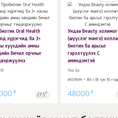
иотик Oral Health
Ундаа Beauty холимог
Сагсанд 1
ш.
Сагсанд 1
ш.
анд хүрэгчид ба 3+
(шүүслэг манго) колла
ны хүүхдийн амны
биотин ба арьсыг
дийн бичил орчныг
гэрэлтүүлэх С
цвэржүүлнэ
аминдэмтэй
15
Yoo Gо
#501694
80 г (8 тун 10 г-аа
₮
₮
000
о.
48000
27.5