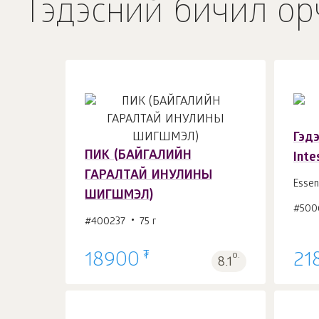
Гэдэсний бичил ор
Гэд
ПИК (БАЙГАЛИЙН
Inte
Сагсанд 1
ш.
ГАРАЛТАЙ ИНУЛИНЫ
Essen
ШИГШМЭЛ)
#500
#400237
75 г
₮
18900
о.
21
8.1