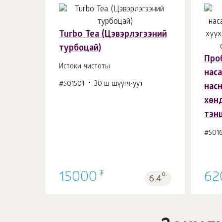
Turbo Tea (Цэвэрлэгээний
турбоцай)
Проб
Сагсанд 1
ш.
Истоки чистоты
нас
#501501
30 ш шүүгч-уут
нас
хөн
тэн
#5016
₮
15000
о.
62
6.4