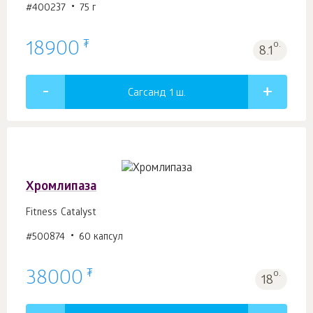
#400237
75 г
₮
18900
о.
8.1
Сагсанд 1
ш.
Хромлипаза
Fitness Catalyst
#500874
60 капсул
₮
38000
о.
18