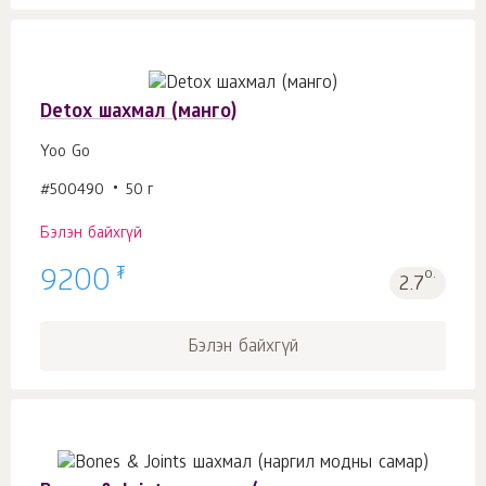
Detox шахмал (манго)
Yoo Gо
#500490
50 г
Бэлэн байхгүй
₮
9200
о.
2.7
Бэлэн байхгүй