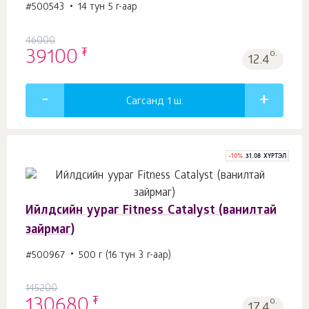
#500543
14 тун 5 г-аар
46000
₮
39100
о.
12.4
Сагсанд 1
ш.
-
10
%
31.08 ХҮРТЭЛ
Ийлдсийн уураг Fitness Catalyst (ванилтай
зайрмаг)
#500967
500 г (16 тун 3 г-аар)
145200
₮
130680
о.
17.4