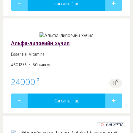
Сагсанд 1
ш.
Альфа-липоеийн хүчил
Essential Vitamins
#501236
60 капсул
₮
24000
о.
11
Сагсанд 1
ш.
-
10
%
31.08 ХҮРТЭЛ