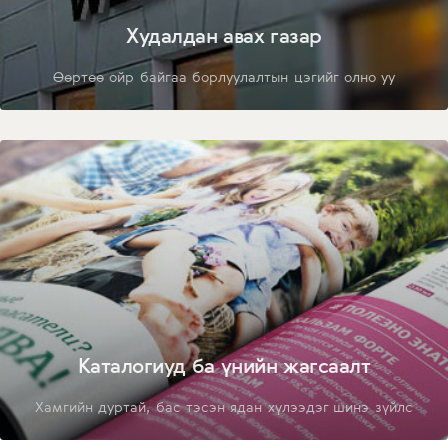
Худалдан авах газар
Өөртөө ойр байгаа борлуулалтын цэгийг олно уу
Каталогиуд ба үнийн жагсаалт
Хамгийн дуртай, бас тэсэн ядан хүлээдэг шинэ зүйлс