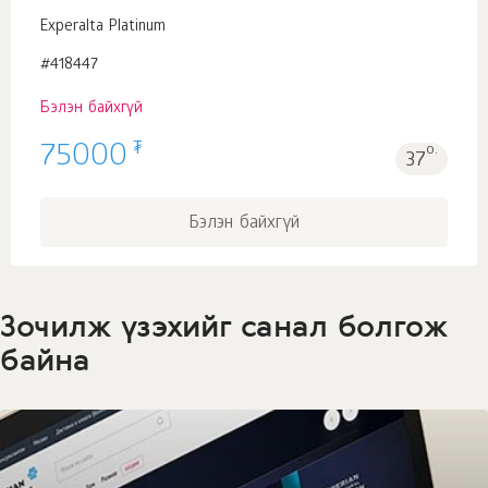
Experalta Platinum
#418447
Бэлэн байхгүй
₮
75000
о.
37
Бэлэн байхгүй
Зочилж үзэхийг санал болгож
байна