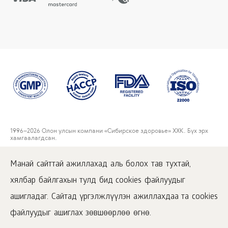
1996
–2026 Олон улсын компани «Сибирское здоровье» ХХК. Бүх эрх
хамгаалагдсан.
Энэхүү сайтан дээр нийтлэгдсэн материалуудтай зөвхөн
www.siberianwellness.com дээрх идэвхжүүлсэн хаягаар орж танилцах
Манай сайттай ажиллахад аль болох тав тухтай,
боломжтой.
хялбар байлгахын тулд бид cookies файлуудыг
Хэрэглэгчийн гэрээ
Нууцлалын бодлого
ашигладаг. Сайтад үргэлжлүүлэн ажиллахдаа та cookies
Худалдан авалтын нөхцөлүүд
файлуудыг ашиглах зөвшөөрлөө өгнө.