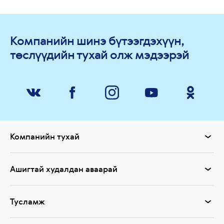
Компанийн шинэ бүтээгдэхүүн,
төслүүдийн тухай олж мэдээрэй
Компанийн тухай
Ашигтай худалдан аваарай
Тусламж