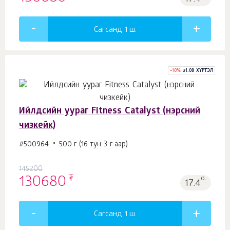
Сагсанд 1
ш.
-
10
%
31.08 ХҮРТЭЛ
Ийлдсийн уураг Fitness Catalyst (нэрсний
чизкейк)
#500964
500 г (16 тун 3 г-аар)
145200
₮
130680
о.
17.4
Сагсанд 1
ш.