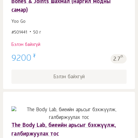
Bones & Joints шахмал (наргил модны
самар)
Yoo Gо
#501441
50 г
Бэлэн байхгүй
₮
9200
о.
2.7
Бэлэн байхгүй
The Body Lab, биеийн арьсыг бэхжүүлж,
галбиржуулах тос