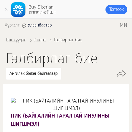
Buy Siberian
Тогтоох
аппликейшн
MN
Хүргэлт:
Улаанбаатар
Гол хуудас
Спорт
Галбирлаг бие
Галбирлаг бие
Ангилах:
бэлэн байгаагаар
ПИК (БАЙГАЛИЙН ГАРАЛТАЙ ИНУЛИНЫ
ШИГШМЭЛ)