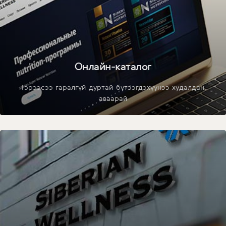
Онлайн-каталог
Гэрээсээ гаралгүй дуртай бүтээгдэхүүнээ худалдан
аваарай