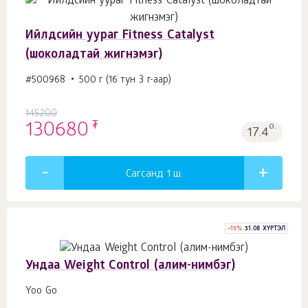
Ийлдсийн уураг Fitness Catalyst
(шоколадтай жигнэмэг)
#500968
500 г (16 тун 3 г-аар)
145200
₮
130680
о.
17.4
Сагсанд 1
ш.
-
15
%
31.08 ХҮРТЭЛ
Ундаа Weight Control (алим-нимбэг)
Yoo Gо