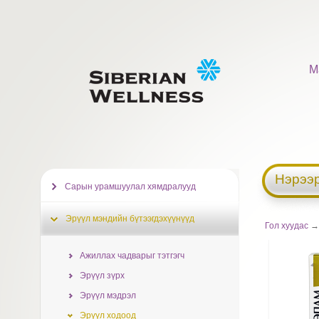
М
Нэрээр
Сарын урамшуулал хямдралууд
Эрүүл мэндийн бүтээгдэхүүнүүд
Гол хуудас
Ажиллах чадварыг тэтгэгч
Эрүүл зүрх
Эрүүл мэдрэл
Эрүүл ходоод