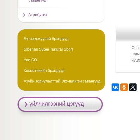
савангууд
Атрибутик
Бүтээгдэхүүний брэндүүд
Сенн
Siberian Super Natural Sport
навч
Yoo GO
нүцг
Косметикийн брэндүүд
Ахуйн зориулалттай Эко-шингэн савангууд
үйлчилгээний цэгүүд