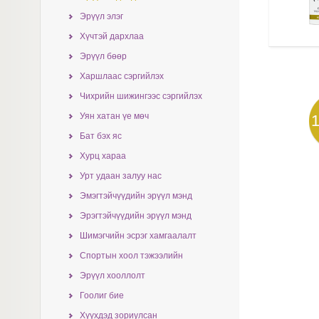
Эрүүл элэг
Хүчтэй дархлаа
Эрүүл бөөр
Харшлаас сэргийлэх
Чихрийн шижингээс сэргийлэх
Уян хатан үе мөч
Бат бэх яс
Хурц хараа
Урт удаан залуу нас
Эмэгтэйчүүдийн эрүүл мэнд
Эрэгтэйчүүдийн эрүүл мэнд
Шимэгчийн эсрэг хамгаалалт
Спортын хоол тэжээлийн
Эрүүл хооллолт
Гоолиг бие
Хүүхдэд зориулсан