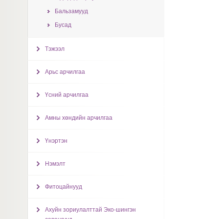
Бальзамууд
Бусад
Тэжээл
Арьс арчилгаа
Үсний арчилгаа
Амны хөндийн арчилгаа
Үнэртэн
Нэмэлт
Фитоцайнууд
Ахуйн зориулалттай Эко-шингэн