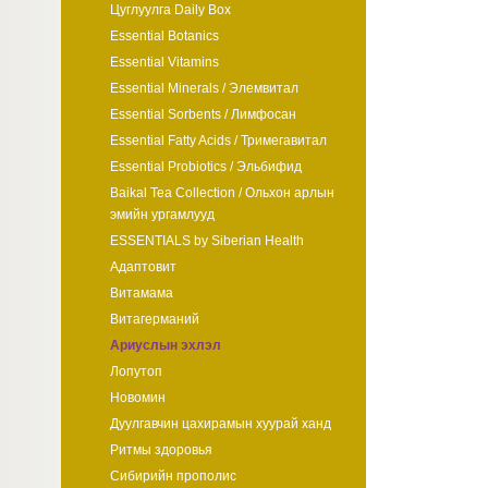
Цуглуулга Daily Box
Essential Botanics
Essential Vitamins
Essential Minerals / Элемвитал
Essential Sorbents / Лимфосан
Essential Fatty Acids / Тримегавитал
Essential Probiotics / Эльбифид
Baikal Tea Collection / Ольхон арлын
эмийн ургамлууд
ESSENTIALS by Siberian Health
Адаптовит
Витамама
Витагерманий
Ариуслын эхлэл
Лопутоп
Новомин
Дуулгавчин цахирамын хуурай ханд
Ритмы здоровья
Сибирийн прополис