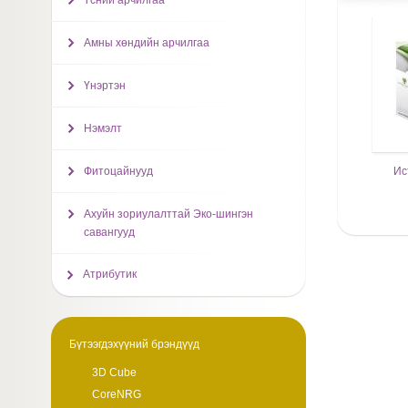
Үсний арчилгаа
Амны хөндийн арчилгаа
Үнэртэн
Нэмэлт
Ис
Фитоцайнууд
Ахуйн зориулалттай Эко-шингэн
савангууд
Атрибутик
Бүтээгдэхүүний брэндүүд
3D Cube
CoreNRG