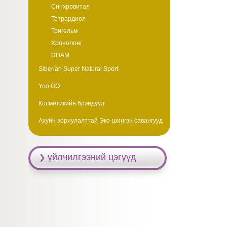
Синхровитал
Тетрардиол
Тригельм
Хронолонг
ЭПАМ
Siberian Super Natural Sport
Yoo GO
Косметикийн брэндүүд
Ахуйн зориулалттай Эко-шингэн савангууд
үйлчилгээний цэгүүд