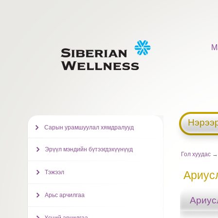
М
Нэрээр
Сарын урамшуулал хямдралууд
Эрүүл мэндийн бүтээгдэхүүнүүд
Гол хуудас
Тэжээл
Ариус
Арьс арчилгаа
Ариус