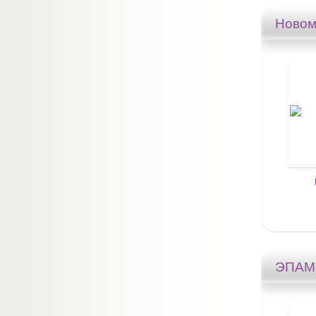
Ново
ЭПА