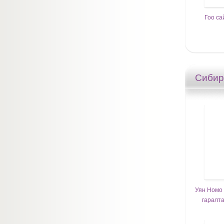
Гоо са
Сибир
Уян Номо 
гаралт