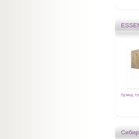
ESSEN
Уд мод, т
Сибир