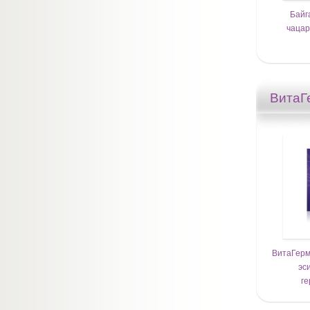
Байг
чацар
ВитаГ
ВитаГерм
эс
ге