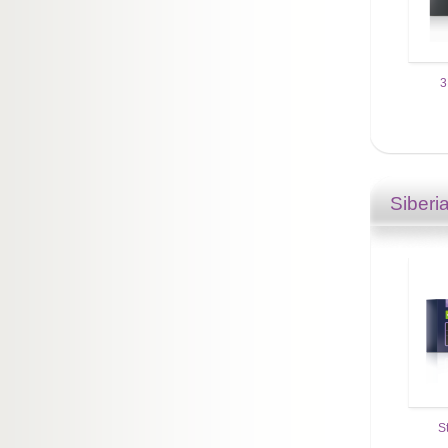
3
Siberi
S