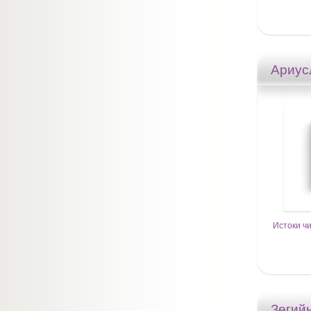
Ариус
Истоки ч
Зөгий