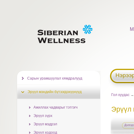
М
Нэрээр
Сарын урамшуулал хямдралууд
Эрүүл мэндийн бүтээгдэхүүнүүд
Гол хуудас
→ 
Ажиллах чадварыг тэтгэгч
Эрүүл 
Эрүүл зүрх
Эрүүл мэдрэл
Дэлгэр
Эрүүл ходоод