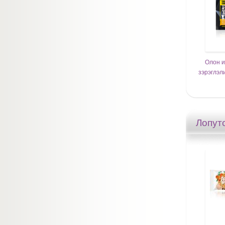
Олон и
зэрэглэл
Лопут