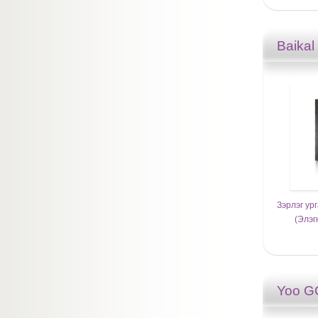
Baikal
Зэрлэг ур
(Элэг
Yoo 