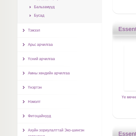
Бальзамууд
Бусад
Essent
Тэжээл
Арьс арчилгаа
Үсний арчилгаа
Амны хөндийн арчилгаа
Үнэртэн
Үе мөчн
Нэмэлт
Фитоцайнууд
Ахуйн зориулалттай Эко-шингэн
Essent