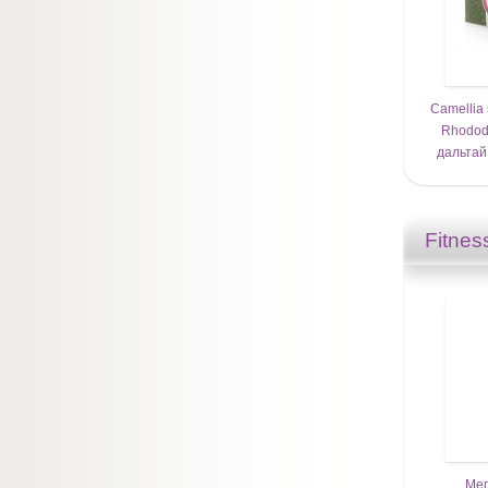
Camellia s
Rhodod
дальтай
Fitnes
Мег