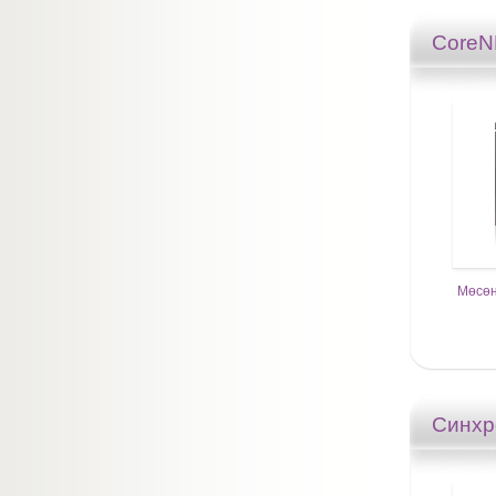
Core
Мөсөн
Синхр