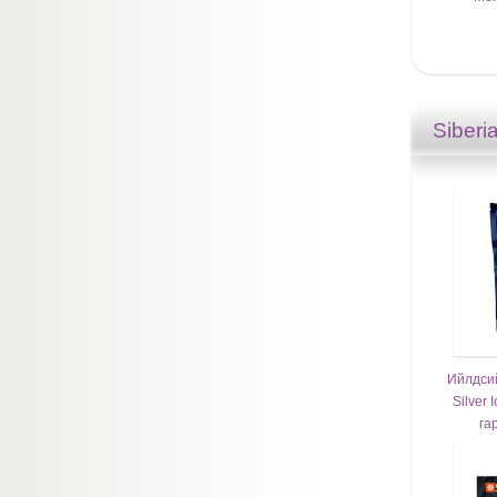
Siberi
Ийлдси
Silver 
га