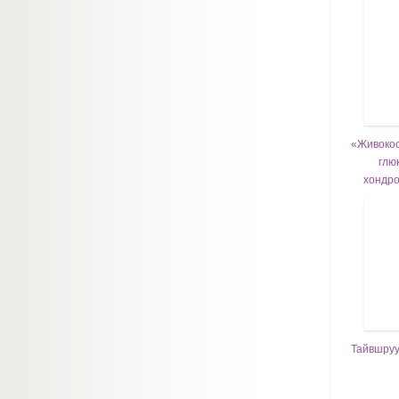
«Живокос
глю
хондро
Тайвшруу