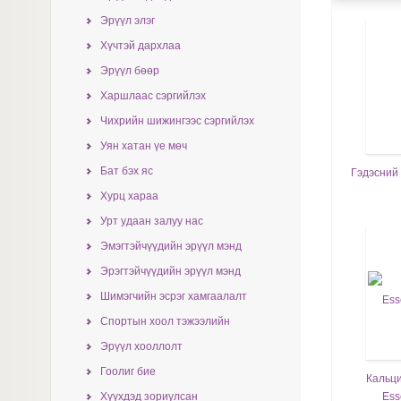
Эрүүл элэг
Хүчтэй дархлаа
Эрүүл бөөр
Харшлаас сэргийлэх
Чихрийн шижингээс сэргийлэх
Уян хатан үе мөч
Бат бэх яс
Гэдэсний 
Хурц хараа
Урт удаан залуу нас
Эмэгтэйчүүдийн эрүүл мэнд
Эрэгтэйчүүдийн эрүүл мэнд
Шимэгчийн эсрэг хамгаалалт
Спортын хоол тэжээлийн
Эрүүл хооллолт
Гоолиг бие
Кальци
Ess
Хүүхдэд зориулсан