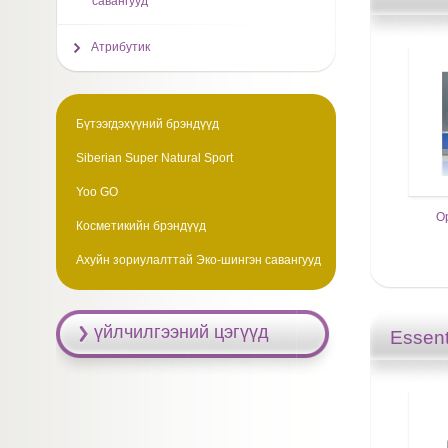
савангууд
Атрибутик
Бүтээгдэхүүний брэндүүд
Siberian Super Natural Sport
Yoo GO
О
Косметикийн брэндүүд
Ахуйн зориулалттай Эко-шингэн савангууд
үйлчилгээний цэгүүд
Essent