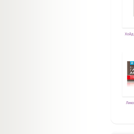
Хойд
Лико