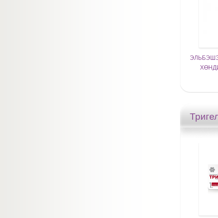
ЭЛЬБЭШЭ
ХӨНД
Триге