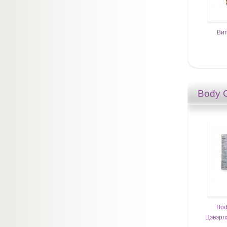
Вит
Body 
Bod
Цэвэрл