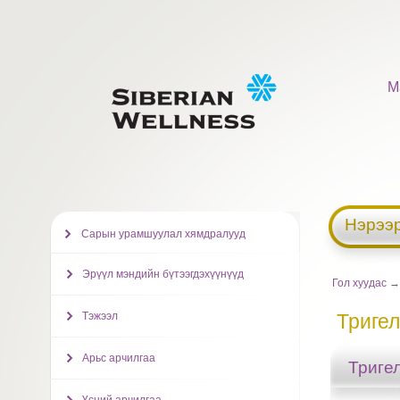
М
Нэрээр
Сарын урамшуулал хямдралууд
Эрүүл мэндийн бүтээгдэхүүнүүд
Гол хуудас
→
Тэжээл
Триге
Арьс арчилгаа
Триге