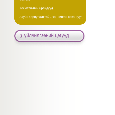
Косметикийн брэндүүд
Ахуйн зориулалттай Эко-шингэн савангууд
үйлчилгээний цэгүүд