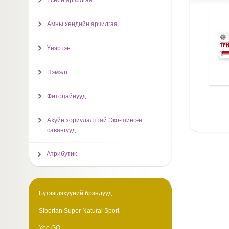
Үсний арчилгаа
Амны хөндийн арчилгаа
Үнэртэн
Нэмэлт
Фитоцайнууд
Ахуйн зориулалттай Эко-шингэн
савангууд
Атрибутик
Бүтээгдэхүүний брэндүүд
Siberian Super Natural Sport
Yoo GO