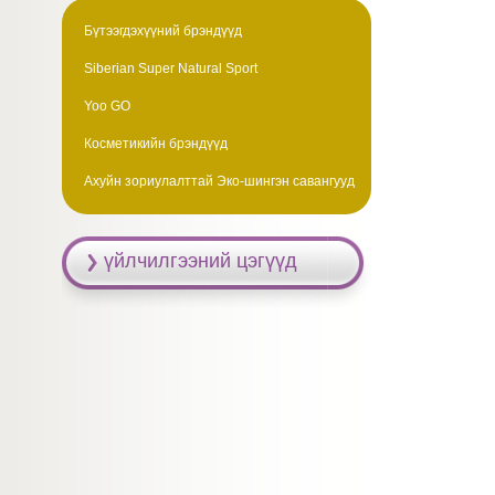
Бүтээгдэхүүний брэндүүд
Siberian Super Natural Sport
Yoo GO
Косметикийн брэндүүд
Ахуйн зориулалттай Эко-шингэн савангууд
үйлчилгээний цэгүүд