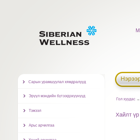
М
Нэрээр
Сарын урамшуулал хямдралууд
Эрүүл мэндийн бүтээгдэхүүнүүд
Гол хуудас
Тэжээл
Хайлт үр
Арьс арчилгаа