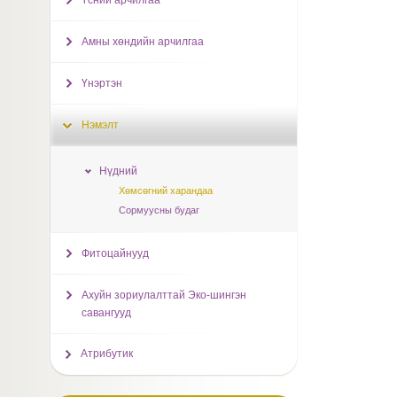
Үсний арчилгаа
Амны хөндийн арчилгаа
Үнэртэн
Нэмэлт
Нүдний
Хөмсөгний харандаа
Сормуусны будаг
Фитоцайнууд
Ахуйн зориулалттай Эко-шингэн
савангууд
Атрибутик