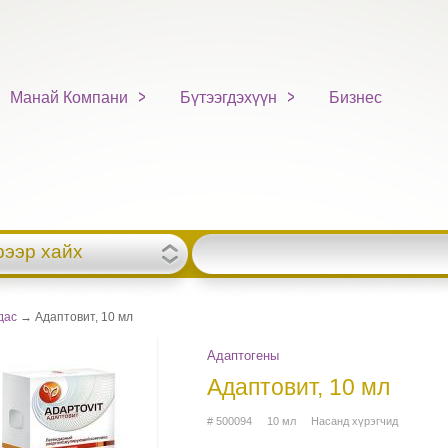
Манай Компани
Бүтээгдэхүүн
Бизнес
рээр хайх
дас
→ Адаптовит, 10 мл
Адаптогены
Адаптовит, 10 мл
# 500094 10 мл Насанд хүрэгчид