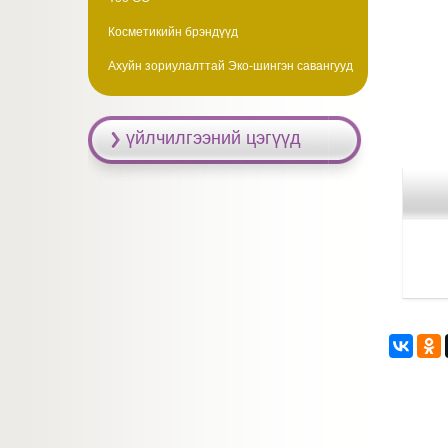
Косметикийн брэндүүд
Ахуйн зориулалттай Эко-шингэн савангууд
үйлчилгээний цэгүүд