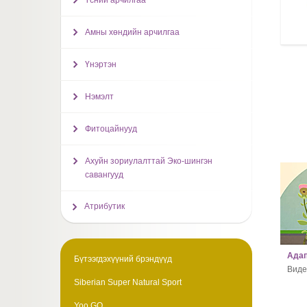
Үсний арчилгаа
Амны хөндийн арчилгаа
Үнэртэн
Нэмэлт
Фитоцайнууд
Ахуйн зориулалттай Эко-шингэн
савангууд
Атрибутик
Адап
Бүтээгдэхүүний брэндүүд
Виде
Siberian Super Natural Sport
Yoo GO