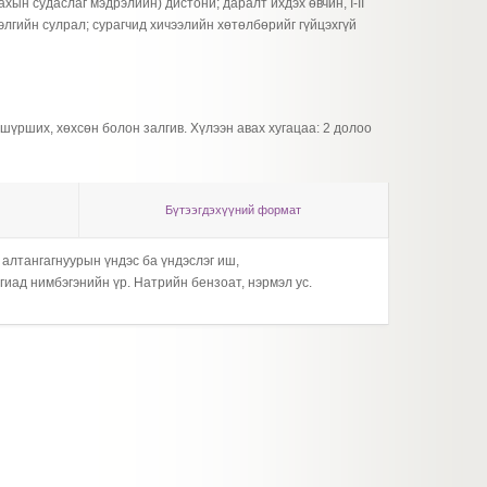
ахын судаслаг мэдрэлийн) дистони; даралт ихдэх өвчин, I-II
бэлгийн сулрал; сурагчид хичээлийн хөтөлбөрийг гүйцэхгүй
шүрших, хөхсөн болон залгив. Хүлээн авах хугацаа: 2 долоо
Бүтээгдэхүүний формат
 алтангагнуурын үндэс ба үндэслэг иш,
Хонгор
гиад нимбэгэнийн үр. Натрийн бензоат, нэрмэл ус.
тавалг