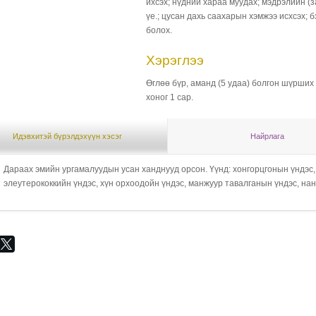
ихсэх; нүдний хараа муудах; мэдрэлийн (з
үе.; цусан дахь саахарын хэмжээ исхсэх; 
болох.
Хэрэглээ
Өглөө бүр, аманд (5 удаа) болгон шүрших 
хоног 1 сар.
Идэвхитэй бүрэлдэхүүн хэсэг
Найрлага
Дараах эмийн ургамалуудын усан ханднууд орсон. Үүнд: хонгорцгонын үндэс,
элеутерококкийн үндэс, хүн орхоодойн үндэс, манжуур тавалганын үндэс, нан