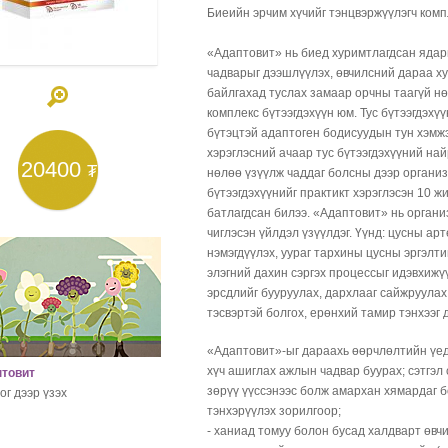
Биеийн эрчим хүчийг тэнцвэржүүлэгч комп
«Адаптовит» нь биед хуримтлагдсан ядар
чадварыг дээшлүүлэх, өвчилсний дараа ху
байлгахад туслах замаар орчны таагүй н
комплекс бүтээгдэхүүн юм. Тус бүтээгдэхү
бүтэцтэй адаптоген бодисуудын тун хэмжэ
хэрэглэсний ачаар тус бүтээгдэхүүний на
20400
₮
нөлөө үзүүлж чаддаг болсны дээр организ
бүтээгдэхүүнийг практикт хэрэглэсэн 10 ж
батлагдсан билээ. «Адаптовит» нь органи
чиглэсэн үйлдэл үзүүлдэг. Үүнд: цусны а
нэмэгдүүлэх, уураг тархины цусны эргэлт
элэгний дахин сэргэх процессыг идэвхижү
эрсдлийг бууруулах, дархлааг сайжруулах
тэсвэртэй болгох, ерөнхий тамир тэнхээг 
«Адаптовит»-ыг дараахь өөрчлөлтийн үед
хүч ашиглах ажлын чадвар буурах; сэтгэл 
товит
зөрүү үүссэнээс болж амархан хямардаг б
ог дээр үзэх
тэнхэрүүлэх зорилгоор;
- ханиад томуу болон бусад халдварт өвч