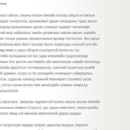
лекс
гааг тайлах, оюуны болон биеийн хүчээр гүйцэтгэх ажлын
рдан тэнхрүүлэх, организмыг удаан хугацааны турш эрүүл
өхцөлд оршанизмын дасан зохицох чадварт нөлөөлдөг
үний жор найрлагыг эмийн ургамлаас гаргаж авсан, нарийн
эг тооны ухааны загварчлалын аргаар тогтоосон. Энэ аргыг
йрлаганд маш бага тунгаар орсон бодисууд «онцгой хүчтэй»
мд ямар ч харш үйлдэл үзүүлдэггүй болох нь тус
илийн хугацаанд нэг бус удаа клиникийн судалгаагаар
змын бүх эрхтэн системийн үйл ажиллагааг хэвийн болгоход
ртерийн даралтыг тогтворжуулах, зүрхний агшилтын хүчийг
ийг дэмжих, нүүрс-ус ба липидийн солилцоог сайжруулах,
үлэх, судасны хананд нөжний бөөгнөрөл (тромбо) үүсэх
, сэтгэл санаа болон бие махбодийн аливаа хямралд
дээшлүүлэх.
 хэрэглэнэ: амархан ядрамтгай болох; оюуны болон биеийн
санааны хямрал (стресс), цаг уурын өөрчлөлт, эсвэл цагийн
олох; ямар нэг өвчнөөр өвчилсөний дараа хурдан
ин эсэргүүцэх чадвар сулрах; дархлаа муудах; харшил