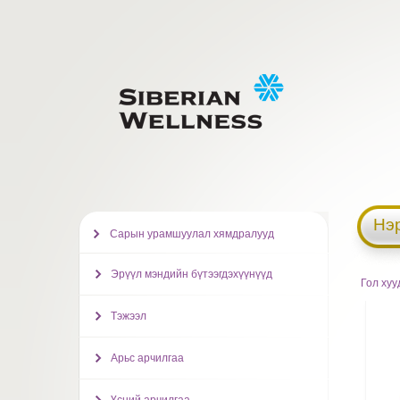
Нэ
Сарын урамшуулал хямдралууд
Эрүүл мэндийн бүтээгдэхүүнүүд
Гол хуу
Тэжээл
Арьс арчилгаа