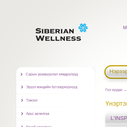
М
Нэрээр
Сарын урамшуулал хямдралууд
Эрүүл мэндийн бүтээгдэхүүнүүд
Гол хуудас
→ 
Тэжээл
Үнэртэ
Арьс арчилгаа
L'INS