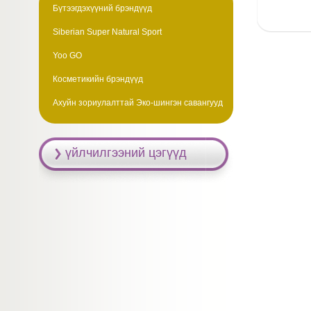
Бүтээгдэхүүний брэндүүд
Siberian Super Natural Sport
Yoo GO
Косметикийн брэндүүд
Ахуйн зориулалттай Эко-шингэн савангууд
үйлчилгээний цэгүүд