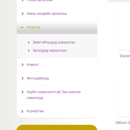
Үсний арчилгаа
Амны хөндийн арчилгаа
Үнэртэн
Эмэгтэйчүүдэд зориулсан
Эрчүүдэд зориулсан
Dynam
Нэмэлт
Фитоцайнууд
Ахуйн зориулалттай Эко-шингэн
савангууд
Атрибутик
Olkhon (