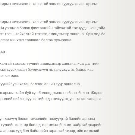
амрын жижиглэсэн хальстай зөөлөн гуужуулагч нь арьсыг
амрын жижиглэсэн хальстай зөөлөн гуужуулагч нь арьсыг
 Ши ургамал болон фисташкийн гайхалтай тоснууд нь онцгойд
т тос нь гайхалтай тэжээж, аминдэмээр хангана. Хуш мод ба
илгааг жинхэнэ таашаал болгож хувиргана!
АХ:
халтай тэжээж, түүнийг аминдэмээр хангана, исэлдэлтийн
осыг сууриласан бэлдмэлүүд нь залуужуулж, байгалиас
эн олгодог.
түүнийг уян хатан болгож, агшин зуур чангална.
сэн арьсыг хайж буй хүн болгонд жинхэнэ бэлэг болно. Жодоо
агений нийлэгшүүлэлтийг идэвхижүүлж, уян хатан чанарыг
үүн хэсгүүд болон тэжээлийн тоснуудтай биеийн арьсны
 түүнийг толигор бөгөөд торгомсог болгож, хайртай үнэрийг
уулагч хэсгүүд бол байгалийн гаралтай чихэр, ойн жимсний