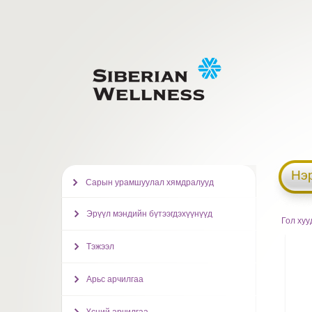
Нэ
Сарын урамшуулал хямдралууд
Эрүүл мэндийн бүтээгдэхүүнүүд
Гол хуу
Тэжээл
Арьс арчилгаа