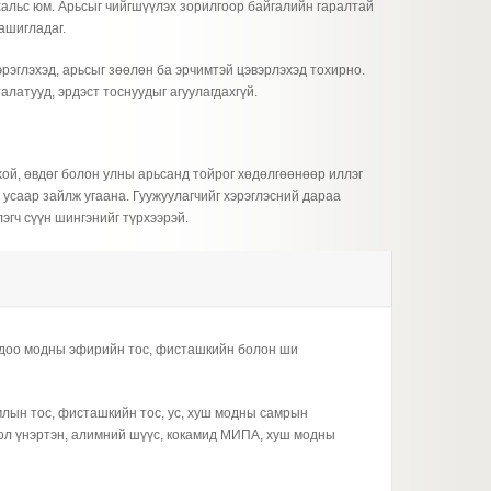
альс юм. Арьсыг чийгшүүлэх зорилгоор байгалийн гаралтай
ашигладаг.
эрэглэхэд, арьсыг зөөлөн ба эрчимтэй цэвэрлэхэд тохирно.
алатууд, эрдэст тоснуудыг агуулагдахгүй.
хой, өвдөг болон улны арьсанд тойрог хөдөлгөөнөөр иллэг
 усаар зайлж угаана. Гуужуулагчийг хэрэглэсний дараа
лэгч сүүн шингэнийг түрхээрэй.
одоо модны эфирийн тос, фисташкийн болон ши
млын тос, фисташкийн тос, ус, хуш модны самрын
ол үнэртэн, алимний шүүс, кокамид МИПА, хуш модны