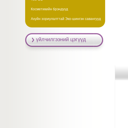
Косметикийн брэндүүд
Ахуйн зориулалттай Эко-шингэн савангууд
үйлчилгээний цэгүүд