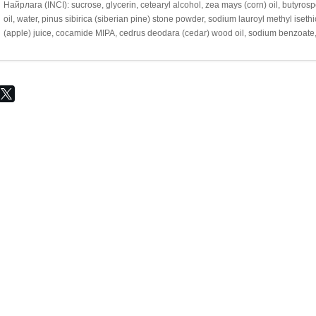
Найрлага (INCI): sucrose, glycerin, cetearyl alcohol, zea mays (corn) oil, butyrosp
oil, water, pinus sibirica (siberian pine) stone powder, sodium lauroyl methyl is
(apple) juice, cocamide MIPA, cedrus deodara (cedar) wood oil, sodium benzoate, abi