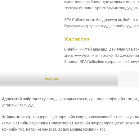
жижиглэсэн яс болон хуш модны самрын х
тоснууд ба жимс, ургамлуудын хандуудыг 
SPA Collection-ын бэлдмэлүүд нь байнга х
Гуужуулагчид сульфатууд, парабенууд, фт
Хэрэглээ
Биеийн чийгтэй арьсанд, дан ялангуяа то
хийж гуужуулагчийг түрхэнэ. Их хэмжээний
Siberian SPA Collection цувралын чийгшүү
Найрлага
Идэвхитэй найрлага:
хуш модны самрын хальс, хуш модны эфирийн тос, ж
ургамлын тоснууд.
Найрлага:
чихэр, глицерин, цетеарилийн спирт, эрдэнэшишийн тос, ши урга
хальс, натрийн лауроилметилизотионат, натрийн лауроамфоацетат, зохиом
эфирийн тос, натрийн бензоат, жодоо модны эфирийн тос.