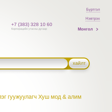
Бүртгэл
Нэвтрэх
+7 (383) 328 10 60
Монгол
Корпорацийн утасны дугаар
хайлт
эг гуужуулагч Хуш мод & алим