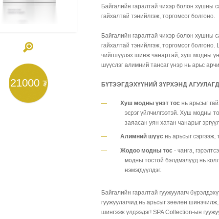
Байгалийн гаралтай чихэр болон хушны с
гайхалтай тэнийлгэж, торгомсог болгоно.
Байгалийн гаралтай чихэр болон хушны с
гайхалтай тэнийлгэж, торгомсог болгоно.
чийгшүүлэх шинж чанартай, хуш модны үнэ
шүүслэг алимний тансаг үнэр нь арьс арч
21000
₮
БҮТЭЭГДЭХҮҮНИЙ ЗҮРХЭНД АГУУЛАГД
Хуш модны үнэт тос
нь арьсыг гай
эсрэг үйлчилгээтэй. Хуш модны т
заяасан уян хатан чанарыг эргүүл
Алимний шүүс
нь арьсыг сэргээж, 
Жодоо модны тос
- чанга, гэрэлт
модны тостой бэлдмэлүүд нь колл
нэмэгдүүлдэг.
Байгалийн гаралтай гуужуулагч бүрэлдэх
гуужуулагчид нь арьсыг зөөлөн шинэчилж,
шингээж үлдээдэг! SPA Collection-ын гууж