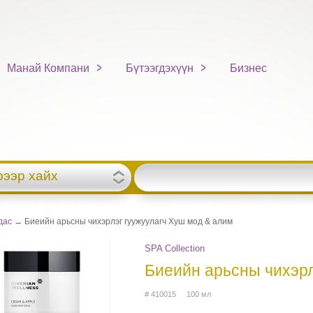
Манай Компани
Бүтээгдэхүүн
Бизнес
рээр хайх
дас
→ Биеийн арьсны чихэрлэг гуужуулагч Хуш мод & алим
SPA Collection
Биеийн арьсны чихэрл
# 410015 100 мл