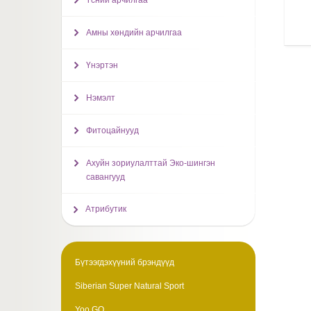
Үсний арчилгаа
Амны хөндийн арчилгаа
Үнэртэн
Нэмэлт
Фитоцайнууд
Ахуйн зориулалттай Эко-шингэн
савангууд
Атрибутик
Бүтээгдэхүүний брэндүүд
Siberian Super Natural Sport
Yoo GO