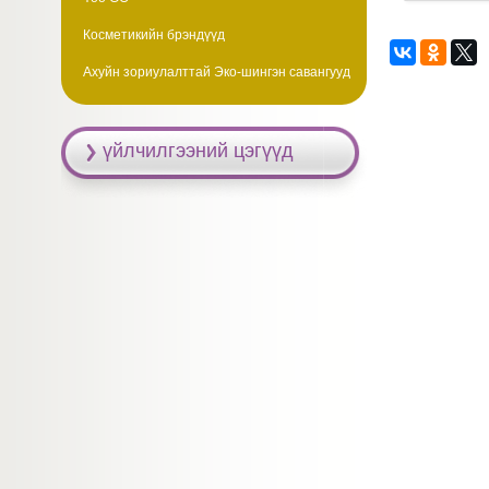
Косметикийн брэндүүд
Ахуйн зориулалттай Эко-шингэн савангууд
үйлчилгээний цэгүүд