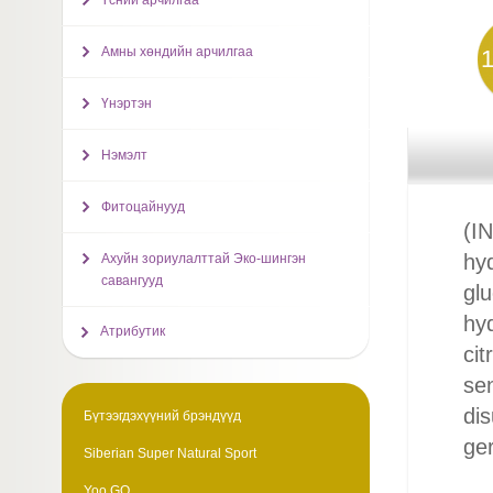
Үсний арчилгаа
Амны хөндийн арчилгаа
Үнэртэн
Нэмэлт
Фитоцайнууд
(IN
hyd
Ахуйн зориулалттай Эко-шингэн
савангууд
gl
hy
Атрибутик
cit
sen
dis
Бүтээгдэхүүний брэндүүд
ger
Siberian Super Natural Sport
Yoo GO