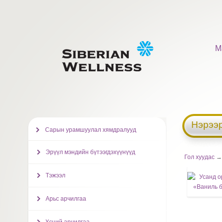
М
Нэрээр
Сарын урамшуулал хямдралууд
Эрүүл мэндийн бүтээгдэхүүнүүд
Гол хуудас
→ 
Тэжээл
Арьс арчилгаа