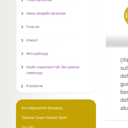
Үсний арчилгаа
Амны хөндийн арчилгаа
Үнэртэн
Нэмэлт
Фитоцайнууд
(IN
su
Ахуйн зориулалттай Эко-шингэн
савангууд
de
gum
Атрибутик
ben
deh
alu
Бүтээгдэхүүний брэндүүд
Siberian Super Natural Sport
Yoo GO