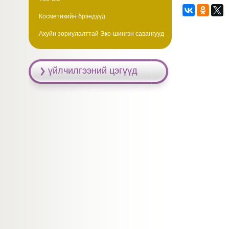
Косметикийн брэндүүд
Ахуйн зориулалттай Эко-шингэн савангууд
үйлчилгээний цэгүүд