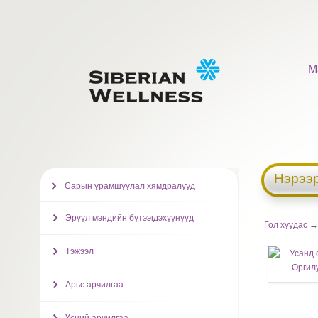
М
Нэрээр
Сарын урамшуулал хямдралууд
Эрүүл мэндийн бүтээгдэхүүнүүд
Гол хуудас
→ 
Тэжээл
Арьс арчилгаа